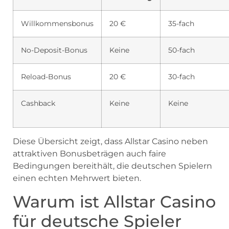
Willkommensbonus
20 €
35-fach
No-Deposit-Bonus
Keine
50-fach
Reload-Bonus
20 €
30-fach
Cashback
Keine
Keine
Diese Übersicht zeigt, dass Allstar Casino neben
attraktiven Bonusbeträgen auch faire
Bedingungen bereithält, die deutschen Spielern
einen echten Mehrwert bieten.
Warum ist Allstar Casino
für deutsche Spieler