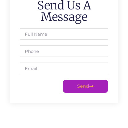
Send Us A
Message
Send