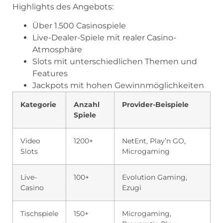
Highlights des Angebots:
Über 1.500 Casinospiele
Live-Dealer-Spiele mit realer Casino-
Atmosphäre
Slots mit unterschiedlichen Themen und
Features
Jackpots mit hohen Gewinnmöglichkeiten
Kategorie
Anzahl
Provider-Beispiele
Spiele
Video
1200+
NetEnt, Play’n GO,
Slots
Microgaming
Live-
100+
Evolution Gaming,
Casino
Ezugi
Tischspiele
150+
Microgaming,