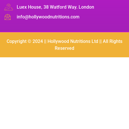
Luex House, 38 Watford Way. London
info@hollywoodnutritions.com
Copyright © 2024 || Hollywood Nutritions Ltd || All Rights
Reserved