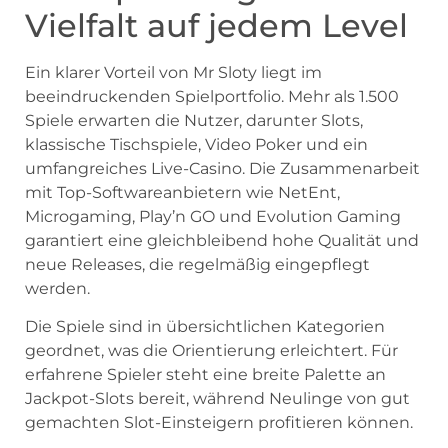
Vielfalt auf jedem Level
Ein klarer Vorteil von Mr Sloty liegt im
beeindruckenden Spielportfolio. Mehr als 1.500
Spiele erwarten die Nutzer, darunter Slots,
klassische Tischspiele, Video Poker und ein
umfangreiches Live-Casino. Die Zusammenarbeit
mit Top-Softwareanbietern wie NetEnt,
Microgaming, Play’n GO und Evolution Gaming
garantiert eine gleichbleibend hohe Qualität und
neue Releases, die regelmäßig eingepflegt
werden.
Die Spiele sind in übersichtlichen Kategorien
geordnet, was die Orientierung erleichtert. Für
erfahrene Spieler steht eine breite Palette an
Jackpot-Slots bereit, während Neulinge von gut
gemachten Slot-Einsteigern profitieren können.