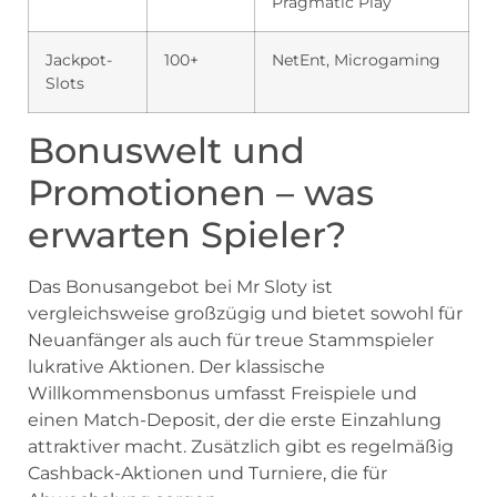
Pragmatic Play
Jackpot-
100+
NetEnt, Microgaming
Slots
Bonuswelt und
Promotionen – was
erwarten Spieler?
Das Bonusangebot bei Mr Sloty ist
vergleichsweise großzügig und bietet sowohl für
Neuanfänger als auch für treue Stammspieler
lukrative Aktionen. Der klassische
Willkommensbonus umfasst Freispiele und
einen Match-Deposit, der die erste Einzahlung
attraktiver macht. Zusätzlich gibt es regelmäßig
Cashback-Aktionen und Turniere, die für