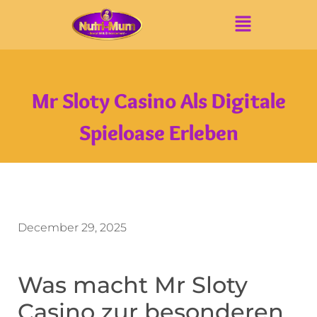
Mr Sloty Casino Als Digitale
Spieloase Erleben
December 29, 2025
Was macht Mr Sloty
Casino zur besonderen