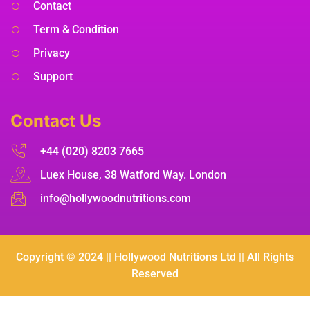
Contact
Term & Condition
Privacy
Support
Contact Us
+44 (020) 8203 7665
Luex House, 38 Watford Way. London
info@hollywoodnutritions.com
Copyright © 2024 || Hollywood Nutritions Ltd || All Rights
Reserved