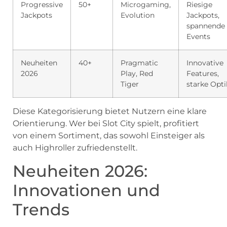
Progressive
50+
Microgaming,
Riesige
Jackpots
Evolution
Jackpots,
spannende
Events
Neuheiten
40+
Pragmatic
Innovative
2026
Play, Red
Features,
Tiger
starke Opti
Diese Kategorisierung bietet Nutzern eine klare
Orientierung. Wer bei Slot City spielt, profitiert
von einem Sortiment, das sowohl Einsteiger als
auch Highroller zufriedenstellt.
Neuheiten 2026:
Innovationen und
Trends