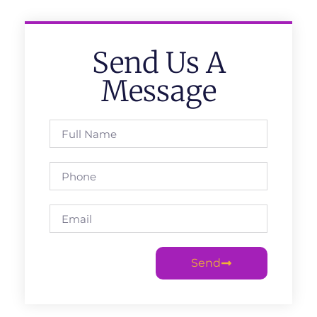
Send Us A
Message
Send