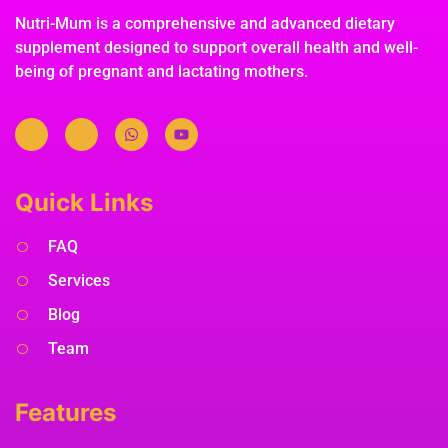
Nutri-Mum is a comprehensive and advanced dietary
supplement designed to support overall health and well-
being of pregnant and lactating mothers.
Quick Links
FAQ
Services
Blog
Team
Features