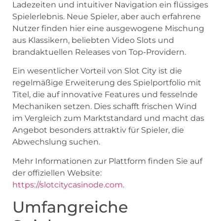
Ladezeiten und intuitiver Navigation ein flüssiges
Spielerlebnis. Neue Spieler, aber auch erfahrene
Nutzer finden hier eine ausgewogene Mischung
aus Klassikern, beliebten Video Slots und
brandaktuellen Releases von Top-Providern.
Ein wesentlicher Vorteil von Slot City ist die
regelmäßige Erweiterung des Spielportfolio mit
Titel, die auf innovative Features und fesselnde
Mechaniken setzen. Dies schafft frischen Wind
im Vergleich zum Marktstandard und macht das
Angebot besonders attraktiv für Spieler, die
Abwechslung suchen.
Mehr Informationen zur Plattform finden Sie auf
der offiziellen Website:
https://slotcitycasinode.com
.
Umfangreiche