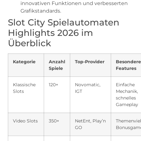
innovativen Funktionen und verbesserten
Grafikstandards.
Slot City Spielautomaten
Highlights 2026 im
Überblick
Kategorie
Anzahl
Top-Provider
Besondere
Spiele
Features
Klassische
120+
Novomatic,
Einfache
Slots
IGT
Mechanik,
schnelles
Gameplay
Video Slots
350+
NetEnt, Play’n
Themenvielf
GO
Bonusgam