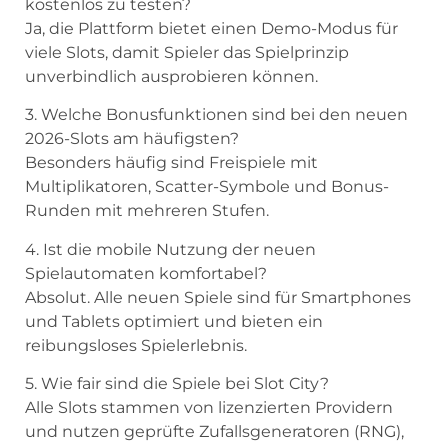
kostenlos zu testen?
Ja, die Plattform bietet einen Demo-Modus für
viele Slots, damit Spieler das Spielprinzip
unverbindlich ausprobieren können.
3. Welche Bonusfunktionen sind bei den neuen
2026-Slots am häufigsten?
Besonders häufig sind Freispiele mit
Multiplikatoren, Scatter-Symbole und Bonus-
Runden mit mehreren Stufen.
4. Ist die mobile Nutzung der neuen
Spielautomaten komfortabel?
Absolut. Alle neuen Spiele sind für Smartphones
und Tablets optimiert und bieten ein
reibungsloses Spielerlebnis.
5. Wie fair sind die Spiele bei Slot City?
Alle Slots stammen von lizenzierten Providern
und nutzen geprüfte Zufallsgeneratoren (RNG),