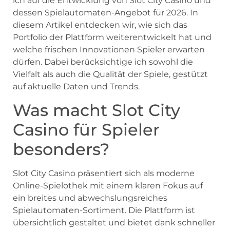
ich auf die Entwicklung von Slot City Casino und
dessen Spielautomaten-Angebot für 2026. In
diesem Artikel entdecken wir, wie sich das
Portfolio der Plattform weiterentwickelt hat und
welche frischen Innovationen Spieler erwarten
dürfen. Dabei berücksichtige ich sowohl die
Vielfalt als auch die Qualität der Spiele, gestützt
auf aktuelle Daten und Trends.
Was macht Slot City
Casino für Spieler
besonders?
Slot City Casino präsentiert sich als moderne
Online-Spielothek mit einem klaren Fokus auf
ein breites und abwechslungsreiches
Spielautomaten-Sortiment. Die Plattform ist
übersichtlich gestaltet und bietet dank schneller