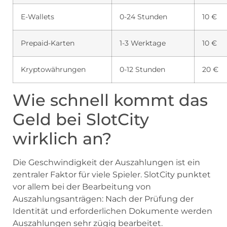
E-Wallets
0-24 Stunden
10 €
Prepaid-Karten
1-3 Werktage
10 €
Kryptowährungen
0-12 Stunden
20 €
Wie schnell kommt das
Geld bei SlotCity
wirklich an?
Die Geschwindigkeit der Auszahlungen ist ein
zentraler Faktor für viele Spieler. SlotCity punktet
vor allem bei der Bearbeitung von
Auszahlungsanträgen: Nach der Prüfung der
Identität und erforderlichen Dokumente werden
Auszahlungen sehr zügig bearbeitet.