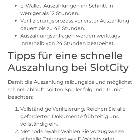
E-Wallet-Auszahlungen im Schnitt in
weniger als 12 Stunden.
Verifizierungsprozess vor erster Auszahlung
dauert bis zu 48 Stunden.
Auszahlungsanfragen werden werktags
innerhalb von 24 Stunden bearbeitet.
Tipps für eine schnelle
Auszahlung bei SlotCity
Damit die Auszahlung reibungslos und möglichst
schnell abläuft, sollten Spieler folgende Punkte
beachten:
Vollständige Verifizierung: Reichen Sie alle
geforderten Dokumente frühzeitig und
vollständig ein.
Methodenwahl: Wählen Sie vorzugsweise
schnelle Optionen wie E-Wallets oder