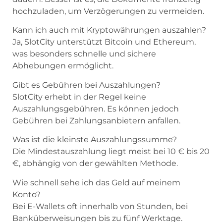
hochzuladen, um Verzögerungen zu vermeiden.
Kann ich auch mit Kryptowährungen auszahlen?
Ja, SlotCity unterstützt Bitcoin und Ethereum,
was besonders schnelle und sichere
Abhebungen ermöglicht.
Gibt es Gebühren bei Auszahlungen?
SlotCity erhebt in der Regel keine
Auszahlungsgebühren. Es können jedoch
Gebühren bei Zahlungsanbietern anfallen.
Was ist die kleinste Auszahlungssumme?
Die Mindestauszahlung liegt meist bei 10 € bis 20
€, abhängig von der gewählten Methode.
Wie schnell sehe ich das Geld auf meinem
Konto?
Bei E-Wallets oft innerhalb von Stunden, bei
Banküberweisungen bis zu fünf Werktage.