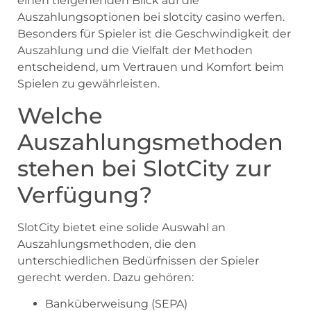
einen tiefgehenden Blick auf die
Auszahlungsoptionen bei slotcity casino werfen.
Besonders für Spieler ist die Geschwindigkeit der
Auszahlung und die Vielfalt der Methoden
entscheidend, um Vertrauen und Komfort beim
Spielen zu gewährleisten.
Welche
Auszahlungsmethoden
stehen bei SlotCity zur
Verfügung?
SlotCity bietet eine solide Auswahl an
Auszahlungsmethoden, die den
unterschiedlichen Bedürfnissen der Spieler
gerecht werden. Dazu gehören:
Banküberweisung (SEPA)