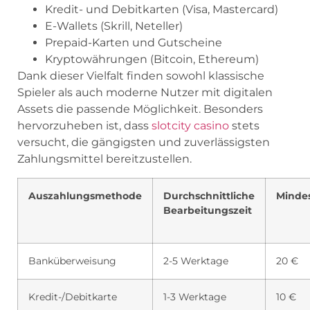
Kredit- und Debitkarten (Visa, Mastercard)
E-Wallets (Skrill, Neteller)
Prepaid-Karten und Gutscheine
Kryptowährungen (Bitcoin, Ethereum)
Dank dieser Vielfalt finden sowohl klassische
Spieler als auch moderne Nutzer mit digitalen
Assets die passende Möglichkeit. Besonders
hervorzuheben ist, dass
slotcity casino
stets
versucht, die gängigsten und zuverlässigsten
Zahlungsmittel bereitzustellen.
Auszahlungsmethode
Durchschnittliche
Minde
Bearbeitungszeit
Banküberweisung
2-5 Werktage
20 €
Kredit-/Debitkarte
1-3 Werktage
10 €