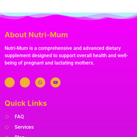
About Nutri-Mum
Nutri-Mum is a comprehensive and advanced dietary
supplement designed to support overall health and well-
being of pregnant and lactating mothers.
Quick Links
FAQ
Services