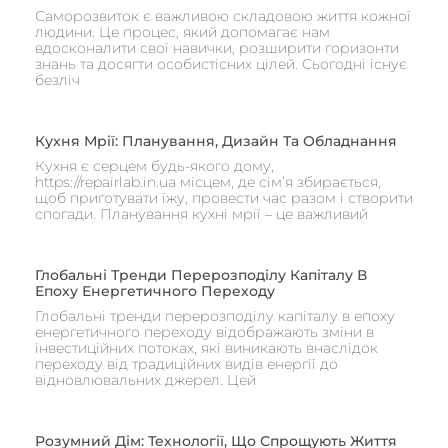
Саморозвиток є важливою складовою життя кожної
людини. Це процес, який допомагає нам
вдосконалити свої навички, розширити горизонти
знань та досягти особистісних цілей. Сьогодні існує
безліч
Кухня Мрії: Планування, Дизайн Та Обладнання
Кухня є серцем будь-якого дому,
https://repairlab.in.ua місцем, де сім’я збирається,
щоб приготувати їжу, провести час разом і створити
спогади. Планування кухні мрії – це важливий
Глобальні Тренди Перерозподілу Капіталу В
Епоху Енергетичного Переходу
Глобальні тренди перерозподілу капіталу в епоху
енергетичного переходу відображають зміни в
інвестиційних потоках, які виникають внаслідок
переходу від традиційних видів енергії до
відновлювальних джерел. Цей
Розумний Дім: Технології, Що Спрощують Життя