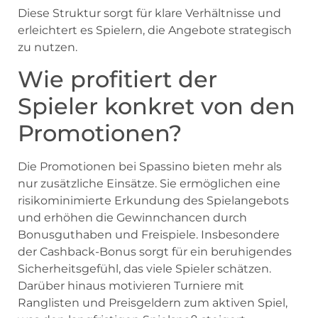
Diese Struktur sorgt für klare Verhältnisse und
erleichtert es Spielern, die Angebote strategisch
zu nutzen.
Wie profitiert der
Spieler konkret von den
Promotionen?
Die Promotionen bei Spassino bieten mehr als
nur zusätzliche Einsätze. Sie ermöglichen eine
risikominimierte Erkundung des Spielangebots
und erhöhen die Gewinnchancen durch
Bonusguthaben und Freispiele. Insbesondere
der Cashback-Bonus sorgt für ein beruhigendes
Sicherheitsgefühl, das viele Spieler schätzen.
Darüber hinaus motivieren Turniere mit
Ranglisten und Preisgeldern zum aktiven Spiel,