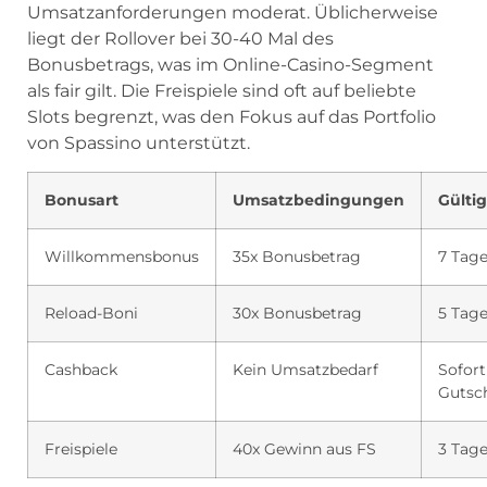
Umsatzanforderungen moderat. Üblicherweise
liegt der Rollover bei 30-40 Mal des
Bonusbetrags, was im Online-Casino-Segment
als fair gilt. Die Freispiele sind oft auf beliebte
Slots begrenzt, was den Fokus auf das Portfolio
von Spassino unterstützt.
Bonusart
Umsatzbedingungen
Gültig
Willkommensbonus
35x Bonusbetrag
7 Tag
Reload-Boni
30x Bonusbetrag
5 Tag
Cashback
Kein Umsatzbedarf
Sofort
Gutsch
Freispiele
40x Gewinn aus FS
3 Tag