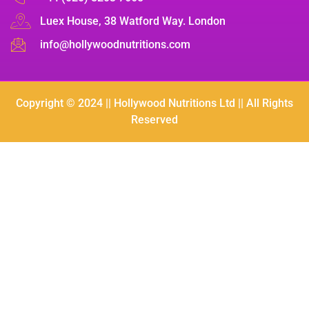
Luex House, 38 Watford Way. London
info@hollywoodnutritions.com
Copyright © 2024 || Hollywood Nutritions Ltd || All Rights
Reserved