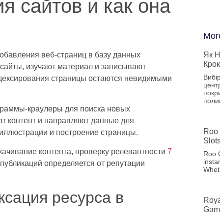
я сайтов и как она
Mor
обавления веб-страниц в базу данных
Як Н
Кро
сайты, изучают материал и записывают
Вибі
ндексирования страницы остаются невидимыми
цент
покр
поли
граммы-краулеры для поиска новых
ют контент и направляют данные для
Roo 
иллюстрации и построение страницы.
Slot
ачивание контента, проверку релевантности
7
Roo C
insta
 публикаций определяется от репутации
Wheth
ксация ресурса в
Roya
Gami