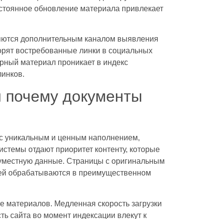
стоянное обновление материала привлекает
яются дополнительным каналом выявления
рят востребованные линки в социальных
ярный материал проникает в индекс
инков.
и почему документы
 с уникальным и ценным наполнением,
истемы отдают приоритет контенту, которые
 уместную данные. Страницы с оригинальным
ией обрабатываются в преимущественном
е материалов. Медленная скорость загрузки
ть сайта во момент индексации влекут к