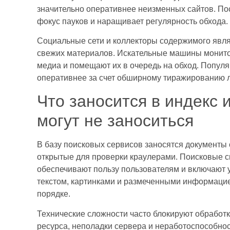
значительно оперативнее неизменных сайтов. По
фокус пауков и наращивает регулярность обхода.
Социальные сети и коллекторы содержимого явл
свежих материалов. Искательные машины монито
медиа и помещают их в очередь на обход. Попул
оперативнее за счет обширному тиражированию л
Что заносится в индекс 
могут не заноситься
В базу поисковых сервисов заносятся документы
открытые для проверки краулерами. Поисковые с
обеспечивают пользу пользователям и включают
текстом, картинками и размеченными информац
порядке.
Технические сложности часто блокируют обработк
ресурса, неполадки сервера и неработоспособнос