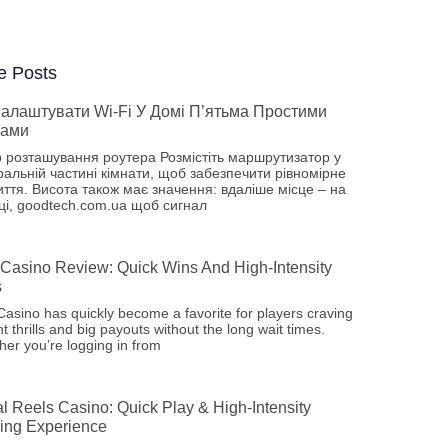
e Posts
алаштувати Wi-Fi У Домі П’ятьма Простими
ками
р розташування роутера Розмістіть маршрутизатор у
ральній частині кімнати, щоб забезпечити рівномірне
иття. Висота також має значення: вдаліше місце – на
ці, goodtech.com.ua щоб сигнал
Casino Review: Quick Wins And High‑Intensity
s
asino has quickly become a favorite for players craving
nt thrills and big payouts without the long wait times.
er you’re logging in from
l Reels Casino: Quick Play & High‑Intensity
ng Experience