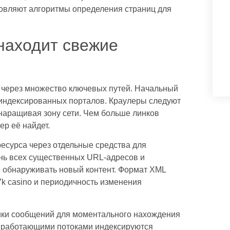
овляют алгоритмы определения страниц для
 находит свежие
 через множество ключевых путей. Начальный
оиндексированных порталов. Краулеры следуют
наращивая зону сети. Чем больше линков
ер её найдет.
есурса через отдельные средства для
нь всех существенных URL-адресов и
 обнаруживать новый контент. Формат XML
7k casino и периодичность изменения
ики сообщений для моментального нахождения
с работающими потоками индексируются