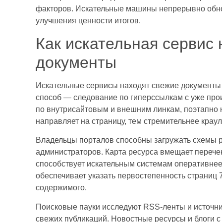
факторов. Искательные машины непрерывно обн
улучшения ценности итогов.
Как искательная сервис
документы
Искательные сервисы находят свежие документы
способ — следование по гиперссылкам с уже пр
по внутрисайтовым и внешним линкам, поэтапно 
направляет на страницу, тем стремительнее краул
Владельцы порталов способны загружать схемы р
администраторов. Карта ресурса вмещает перече
способствует искательным системам оперативнее
обеспечивает указать первостепенность страниц 
содержимого.
Поисковые пауки исследуют RSS-ленты и источн
свежих публикаций. Новостные ресурсы и блоги 