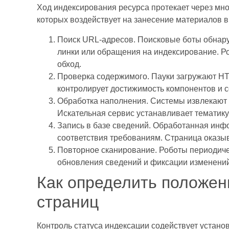
Ход индексирования ресурса протекает через мно
которых воздействует на занесение материалов в
Поиск URL-адресов. Поисковые боты обнару
линки или обращения на индексирование. Р
обход.
Проверка содержимого. Пауки загружают HT
контролирует достижимость компонентов и 
Обработка наполнения. Системы извлекают
Искательная сервис устанавливает тематику
Запись в базе сведений. Обработанная инф
соответствия требованиям. Страница оказыв
Повторное сканирование. Роботы периодич
обновления сведений и фиксации изменений
Как определить положен
страниц
Контроль статуса индексации содействует установ