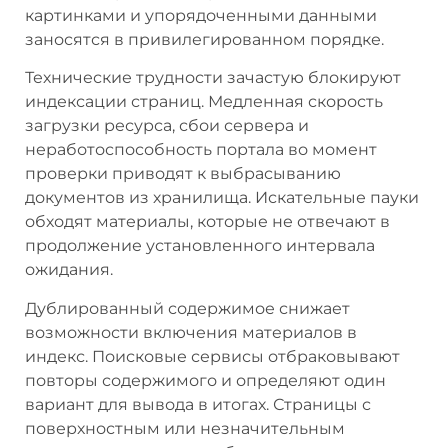
картинками и упорядоченными данными
заносятся в привилегированном порядке.
Технические трудности зачастую блокируют
индексации страниц. Медленная скорость
загрузки ресурса, сбои сервера и
неработоспособность портала во момент
проверки приводят к выбрасыванию
документов из хранилища. Искательные пауки
обходят материалы, которые не отвечают в
продолжение установленного интервала
ожидания.
Дублированный содержимое снижает
возможности включения материалов в
индекс. Поисковые сервисы отбраковывают
повторы содержимого и определяют один
вариант для вывода в итогах. Страницы с
поверхностным или незначительным