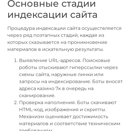
Основные стадии
индексации сайта
Процедура индексации сайта осуществляется
через ряд поэтапных стадий, каждая из
которых сказывается на проникновение
материалов в искательную результаты.
Выявление URL-адресов. Поисковые
роботы отыскивают гиперссылки через
схемы сайта, наружные линки или
запросы на индексирование. Боты вносят
адреса казино 7к в очередь на
сканирование.
Проверка наполнения. Боты скачивают
HTML-код, изображения и скрипты.
Механизм оценивает достижимость
материалов и соответствие техническим
требованиям.