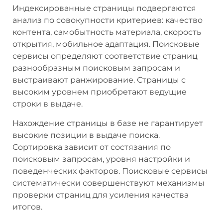
Индексированные страницы подвергаются
анализ по совокупности критериев: качество
контента, самобытность материала, скорость
открытия, мобильное адаптация. Поисковые
сервисы определяют соответствие страниц
разнообразным поисковым запросам и
выстраивают ранжирование. Страницы с
высоким уровнем приобретают ведущие
строки в выдаче.
Нахождение страницы в базе не гарантирует
высокие позиции в выдаче поиска.
Сортировка зависит от состязания по
поисковым запросам, уровня настройки и
поведенческих факторов. Поисковые сервисы
систематически совершенствуют механизмы
проверки страниц для усиления качества
итогов.