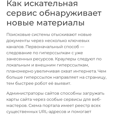
Как искательная
сервис обнаруживает
новые материалы
Поисковые системы отыскивают новые
документы через несколько ключевых
каналов. Первоначальный способ —
следование по гиперссылкам с уже
занесенных ресурсов. Краулеры следуют по
локальным и внешним гиперссылкам,
планомерно увеличивая охват интернета. Чем
больше гиперссылок направляет на страницу,
тем быстрее робот её выявит.
Администраторы сайтов способны загружать
карты сайта через особые сервисы для веб-
мастеров. Схема портала имеет реестр всех
существенных URL-адресов и помогает