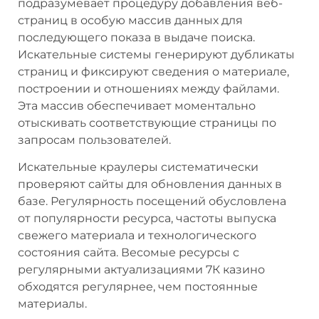
подразумевает процедуру добавления веб-
страниц в особую массив данных для
последующего показа в выдаче поиска.
Искательные системы генерируют дубликаты
страниц и фиксируют сведения о материале,
построении и отношениях между файлами.
Эта массив обеспечивает моментально
отыскивать соответствующие страницы по
запросам пользователей.
Искательные краулеры систематически
проверяют сайты для обновления данных в
базе. Регулярность посещений обусловлена
от популярности ресурса, частоты выпуска
свежего материала и технологического
состояния сайта. Весомые ресурсы с
регулярными актуализациями 7К казино
обходятся регулярнее, чем постоянные
материалы.