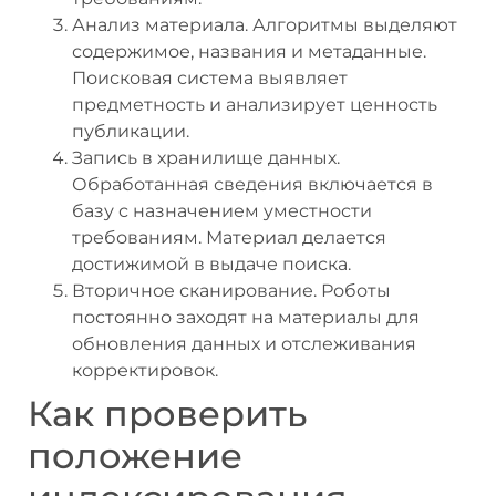
Анализ материала. Алгоритмы выделяют
содержимое, названия и метаданные.
Поисковая система выявляет
предметность и анализирует ценность
публикации.
Запись в хранилище данных.
Обработанная сведения включается в
базу с назначением уместности
требованиям. Материал делается
достижимой в выдаче поиска.
Вторичное сканирование. Роботы
постоянно заходят на материалы для
обновления данных и отслеживания
корректировок.
Как проверить
положение