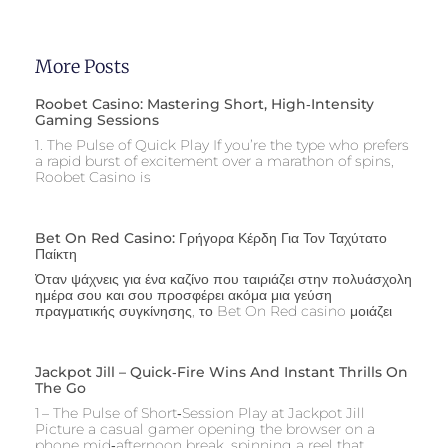
More Posts
Roobet Casino: Mastering Short, High‑Intensity
Gaming Sessions
1. The Pulse of Quick Play If you’re the type who prefers
a rapid burst of excitement over a marathon of spins,
Roobet Casino is
Bet On Red Casino: Γρήγορα Κέρδη Για Τον Ταχύτατο
Παίκτη
Όταν ψάχνεις για ένα καζίνο που ταιριάζει στην πολυάσχολη
ημέρα σου και σου προσφέρει ακόμα μια γεύση
πραγματικής συγκίνησης, το Bet On Red casino μοιάζει
Jackpot Jill – Quick‑Fire Wins And Instant Thrills On
The Go
1 – The Pulse of Short‑Session Play at Jackpot Jill
Picture a casual gamer opening the browser on a
phone mid‑afternoon break, spinning a reel that