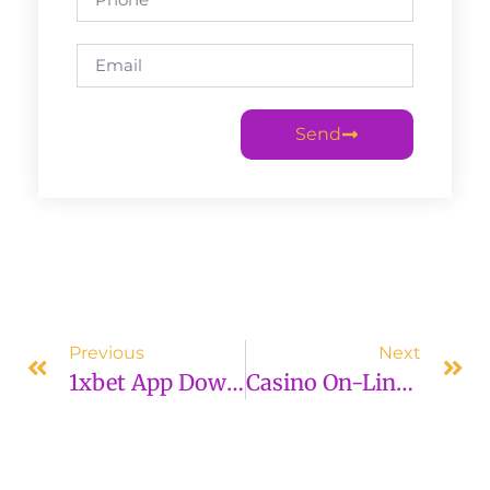
Send
Previous
Next
1xbet App Download APK Security Guide
Casino On-Line: Portal Summary And Key Operations