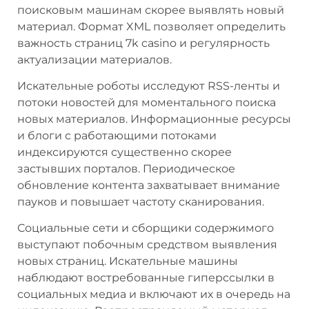
поисковым машинам скорее выявлять новый
материал. Формат XML позволяет определить
важность страниц 7k casino и регулярность
актуализации материалов.
Искательные роботы исследуют RSS-ленты и
потоки новостей для моментального поиска
новых материалов. Информационные ресурсы
и блоги с работающими потоками
индексируются существенно скорее
застывших порталов. Периодическое
обновление контента захватывает внимание
пауков и повышает частоту сканирования.
Социальные сети и сборщики содержимого
выступают побочным средством выявления
новых страниц. Искательные машины
наблюдают востребованные гиперссылки в
социальных медиа и включают их в очередь на