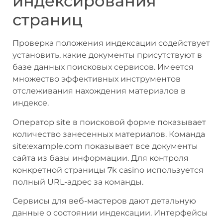
индексирования
страниц
Проверка положения индексации содействует
установить, какие документы присутствуют в
базе данных поисковых сервисов. Имеется
множество эффективных инструментов
отслеживания нахождения материалов в
индексе.
Оператор site в поисковой форме показывает
количество занесенных материалов. Команда
site:example.com показывает все документы
сайта из базы информации. Для контроля
конкретной страницы 7k casino используется
полный URL-адрес за команды.
Сервисы для веб-мастеров дают детальную
данные о состоянии индексации. Интерфейсы