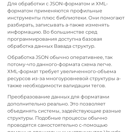
Для обработки с JSON-форматом и XML-
форматом применяются профильные
инструменты плюс библиотеки. Они помогают
разбирать, записывать а-также изменять
информацию. Во большинстве сред
программирования доступна базовая
обработка данных Вавада структур.
Обработка JSON обычно оперативнее, так
потому-что данного-формата схема легче.
XML-формат требует увеличенного-объема
ресурсов из-за многоуровневой структуры а-
также необходимости валидации тегов.
Преобразование данных для форматами
дополнительно реально. Это позволяет
объединять системы, задействующие разные
структуры. Подобные процессы обычно
проводятся самостоятельно с-помощью