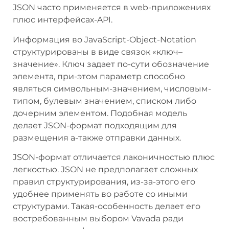
JSON часто применяется в web-приложениях
плюс интерфейсах-API.
Информация во JavaScript-Object-Notation
структурированы в виде связок «ключ–
значение». Ключ задает по-сути обозначение
элемента, при-этом параметр способно
являться символьным-значением, числовым-
типом, булевым значением, списком либо
дочерним элементом. Подобная модель
делает JSON-формат подходящим для
размещения а-также отправки данных.
JSON-формат отличается лаконичностью плюс
легкостью. JSON не предполагает сложных
правил структурирования, из-за-этого его
удобнее применять во работе со иными
структурами. Такая-особенность делает его
востребованным выбором Vavada ради