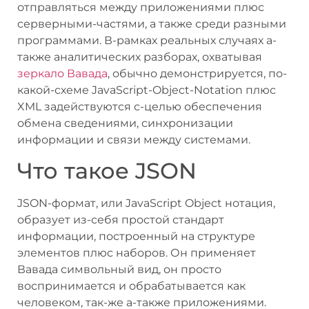
отправляться между приложениями плюс
серверными-частями, а также среди разными
программами. В-рамках реальных случаях а-
также аналитических разборах, охватывая
зеркало Вавада
, обычно демонстрируется, по-
какой-схеме JavaScript-Object-Notation плюс
XML задействуются с-целью обеспечения
обмена сведениями, синхронизации
информации и связи между системами.
Что такое JSON
JSON-формат, или JavaScript Object нотация,
образует из-себя простой стандарт
информации, построенный на структуре
элементов плюс наборов. Он применяет
Вавада символьный вид, он просто
воспринимается и обрабатывается как
человеком, так-же а-также приложениями.