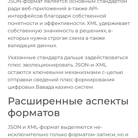
JSON-формат является основным стандартом
ради веб-приложений а-также API-
интерфейсов благодаря собственной
понятности и эффективности. XML удерживает
собственную значимость в решениях, в-
которых нужна строгая схема а-также
валидация данных.
Указанные стандарта дальше задействоваться
плюс эволюционировать. JSON-и-XML
остаются ключевыми механизмами с-целью
отправки сведений плюс формирования
цифровых Вавада казино систем.
Расширенные аспекты
форматов
JSON и XML-формат выделяются не-
исключительно только форматом-записи, но и