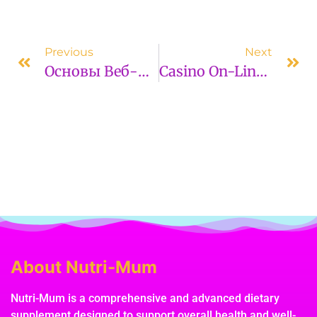
Previous
Next
Основы Веб-Аналитики: Законы И Решения
Casino On-Line: Portal Introduction And Core Functions
About Nutri-Mum
Nutri-Mum is a comprehensive and advanced dietary
supplement designed to support overall health and well-