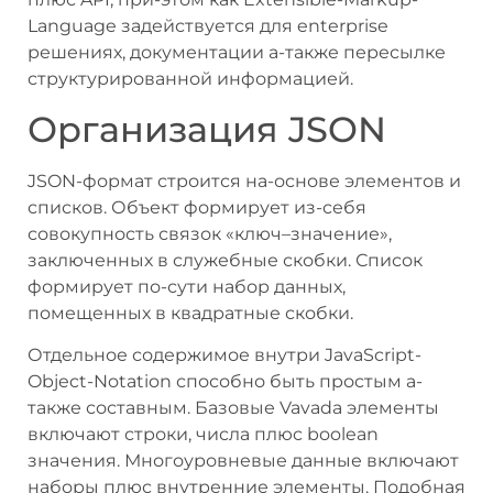
Language задействуется для enterprise
решениях, документации а-также пересылке
структурированной информацией.
Организация JSON
JSON-формат строится на-основе элементов и
списков. Объект формирует из-себя
совокупность связок «ключ–значение»,
заключенных в служебные скобки. Список
формирует по-сути набор данных,
помещенных в квадратные скобки.
Отдельное содержимое внутри JavaScript-
Object-Notation способно быть простым а-
также составным. Базовые Vavada элементы
включают строки, числа плюс boolean
значения. Многоуровневые данные включают
наборы плюс внутренние элементы. Подобная