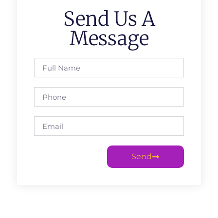
Send Us A
Message
Send