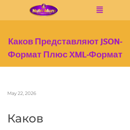
Каков Представляют JSON-
Формат Плюс XML-Формат
May 22, 2026
Каков