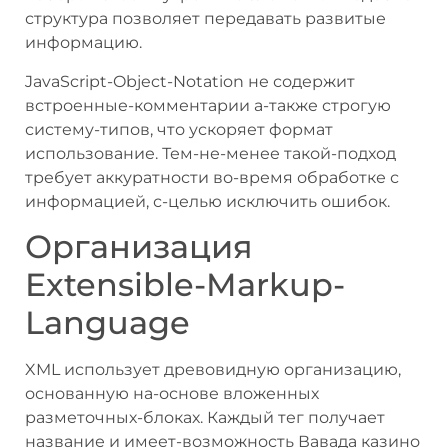
структура позволяет передавать развитые
информацию.
JavaScript-Object-Notation не содержит
встроенные-комментарии а-также строгую
систему-типов, что ускоряет формат
использование. Тем-не-менее такой-подход
требует аккуратности во-время обработке с
информацией, с-целью исключить ошибок.
Организация
Extensible-Markup-
Language
XML использует древовидную организацию,
основанную на-основе вложенных
разметочных-блоках. Каждый тег получает
название и имеет-возможность Вавада казино