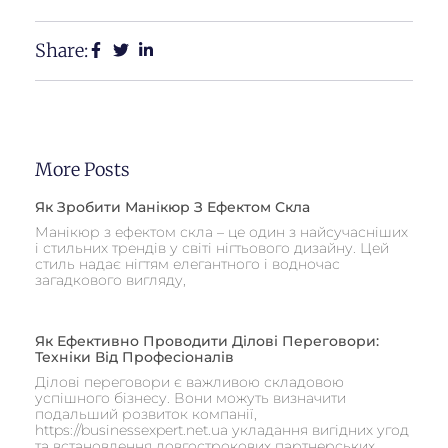
Share:
More Posts
Як Зробити Манікюр З Ефектом Скла
Манікюр з ефектом скла – це один з найсучасніших
і стильних трендів у світі нігтьового дизайну. Цей
стиль надає нігтям елегантного і водночас
загадкового вигляду,
Як Ефективно Проводити Ділові Переговори:
Техніки Від Професіоналів
Ділові переговори є важливою складовою
успішного бізнесу. Вони можуть визначити
подальший розвиток компанії,
https://businessexpert.net.ua укладання вигідних угод
та встановлення довгострокових партнерських