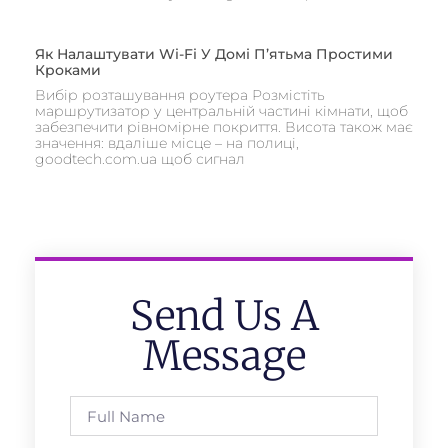
Як Налаштувати Wi-Fi У Домі П’ятьма Простими
Кроками
Вибір розташування роутера Розмістіть
маршрутизатор у центральній частині кімнати, щоб
забезпечити рівномірне покриття. Висота також має
значення: вдаліше місце – на полиці,
goodtech.com.ua щоб сигнал
Send Us A
Message