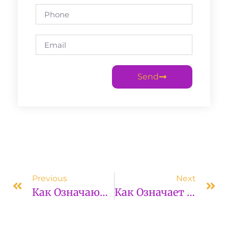
Send
Previous
Next
Как Означают Программные Среды
Как Означает Дисковый Массив И Для Чего Массив Нужен