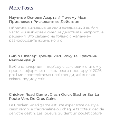
More Posts
Научные Основы Азарта И Почему Мозг
Привлекает Рискованные Действия
Обратите внимание на свой ежедневный выбор.
Часто мы выбираем смелые действия и непростые
решения. Это связано не только с желанием
разнообразить жизнь, но и с
Вибір Шпалер: Тренди 2026 Року Та Практичні
Рекомендації
Вибір шпалер для інтер’єру є важливим етапом у
процесі оформлення житлового простору. У 2026
році ми спостерігаємо нові тренди, які вносять
свіжий подих у світ
Chicken Road Game : Crash Quick Slasher Sur La
Route Vers De Gros Gains
Le Chicken Road game est une expérience de style
crash remplie d’adrénaline où chaque tapoteur décide
de votre destin. Les joueurs guident un poulet coloré