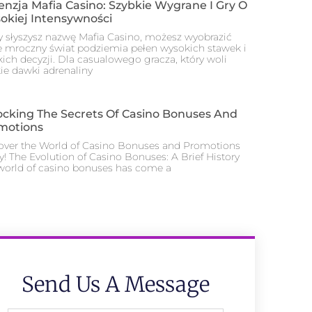
nzja Mafia Casino: Szybkie Wygrane I Gry O
okiej Intensywności
y słyszysz nazwę Mafia Casino, możesz wyobrazić
e mroczny świat podziemia pełen wysokich stawek i
kich decyzji. Dla casualowego gracza, który woli
kie dawki adrenaliny
ocking The Secrets Of Casino Bonuses And
motions
over the World of Casino Bonuses and Promotions
y! The Evolution of Casino Bonuses: A Brief History
world of casino bonuses has come a
Send Us A Message