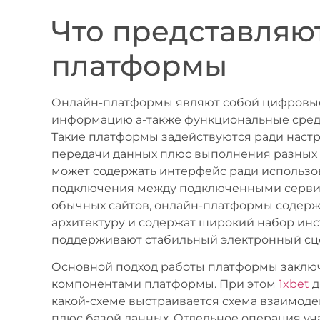
Что представляют 
платформы
Онлайн-платформы являют собой цифровые
информацию а-также функциональные средс
Такие платформы задействуются ради наст
передачи данных плюс выполнения разных 
может содержать интерфейс ради использов
подключения между подключенными сервиса
обычных сайтов, онлайн-платформы содер
архитектуру и содержат широкий набор инс
поддерживают стабильный электронный сц
Основной подход работы платформы заклю
компонентами платформы. При этом
1xbet
д
какой-схеме выстраивается схема взаимоде
плюс базой данных. Отдельное операция уч