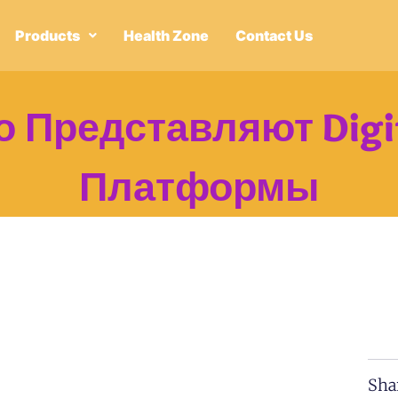
Products
Health Zone
Contact Us
о Представляют Digit
Платформы
Sha