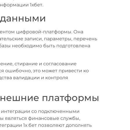
нформации 1хбет.
 данными
ментом цифровой-платформы. Она
ательские записи, параметры, перечень
 базы необходимо быть подготовлена
ение, стирание и согласование
я ошибочно, это может привести ко
ства валидации и контроля
 внешние платформы
 интеграции со подключенными
ы являться финансовые службы,
теграции 1х бет позволяют дополнять