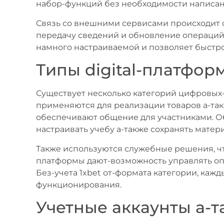
набор-функций без необходимости написан
Связь со внешними сервисами происходит 
передачу сведений и обновление операци
намного настраиваемой и позволяет быстр
Типы digital-платфор
Существует несколько категорий цифровы
применяются для реализации товаров а-та
обеспечивают общение для участниками. 
настраивать учебу а-также сохранять матер
Также используются служебные решения, что
платформы дают-возможность управлять оп
Без-учета 1xbet от-формата категории, ка
функционирования.
Учетные аккаунты а-т