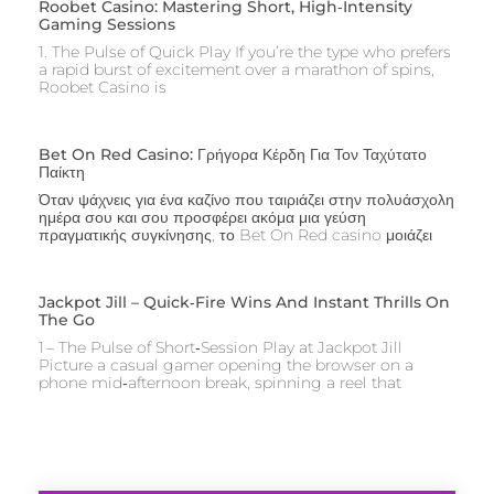
Roobet Casino: Mastering Short, High‑Intensity
Gaming Sessions
1. The Pulse of Quick Play If you’re the type who prefers
a rapid burst of excitement over a marathon of spins,
Roobet Casino is
Bet On Red Casino: Γρήγορα Κέρδη Για Τον Ταχύτατο
Παίκτη
Όταν ψάχνεις για ένα καζίνο που ταιριάζει στην πολυάσχολη
ημέρα σου και σου προσφέρει ακόμα μια γεύση
πραγματικής συγκίνησης, το Bet On Red casino μοιάζει
Jackpot Jill – Quick‑Fire Wins And Instant Thrills On
The Go
1 – The Pulse of Short‑Session Play at Jackpot Jill
Picture a casual gamer opening the browser on a
phone mid‑afternoon break, spinning a reel that