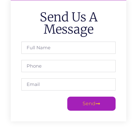
Send Us A
Message
Send