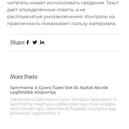
читатель может использовать сведения. Текст
даёт определённые ответы, а не
расплывчатые умозаключения. Контроль на
практичность показывает пользу материала.
Share:
More Posts
Spinmama: A Gyors‑Tüzes Slot És Asztali Akciók
Legfelsőbb Központja
Üdvözlünk a Spinmama Gyors Tempójú Játszóterén A
Spinmama meghívja a játékosokat egy olyan világba,
ahol minden spin, kattintás és fogadás hozzájárul egy
pillanatnyi izgalomhoz. A