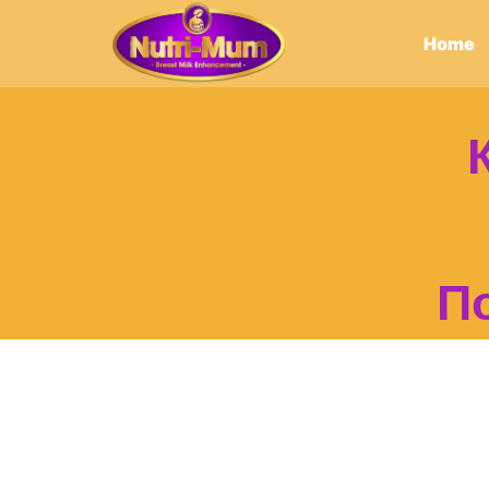
Home
П