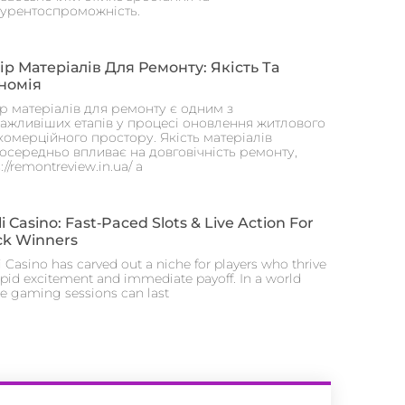
урентоспроможність.
ір Матеріалів Для Ремонту: Якість Та
номія
р матеріалів для ремонту є одним з
ажливіших етапів у процесі оновлення житлового
комерційного простору. Якість матеріалів
осередньо впливає на довговічність ремонту,
://remontreview.in.ua/ а
i Casino: Fast‑Paced Slots & Live Action For
ck Winners
i Casino has carved out a niche for players who thrive
apid excitement and immediate payoff. In a world
e gaming sessions can last