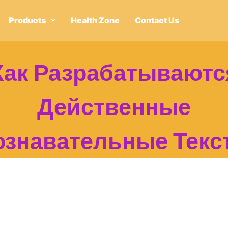
Products
Health Zone
Contact Us
Как Разрабатываютс
Действенные
ознавательные Текс