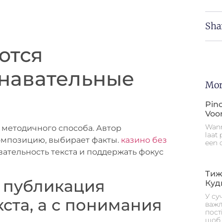
Sha
ются
навательные
Mor
Pino
Voo
Wann
 методичного способа. Автор
laat
омпозицию, выбирает факты.
казино без
een 
ательность текста и поддержать фокус
Тиж
 публикация
Куд
У су
кста, а с понимания
важл
пост
щоб 