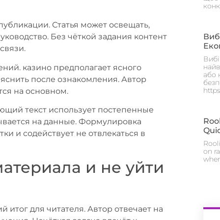
конк
публикации. Статья может освещать,
Виб
уководство. Без чёткой задания контент
Еко
связи.
Вибі
найв
ний. казино предполагает ясного
або 
ыяснить после ознакомления. Автор
безп
https
ся на основном.
ающий текст использует постепенные
Rool
ывается на данные. Формулировка
Qui
ки и содействует не отвлекаться в
Rool
on r
wher
материала и не уйти
й итог для читателя. Автор отвечает на