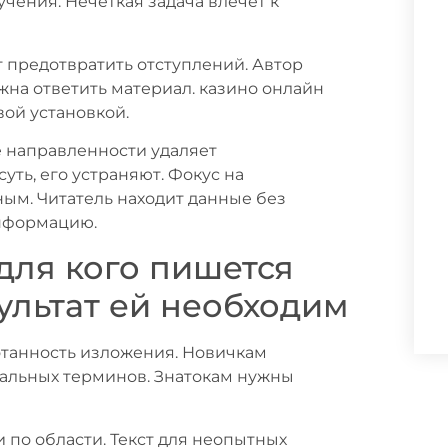
учения. Нечёткая задача влечёт к
 предотвратить отступлений. Автор
жна ответить материал. казино онлайн
вой установкой.
е направленности удаляет
уть, его устраняют. Фокус на
ым. Читатель находит данные без
нформацию.
для кого пишется
ультат ей необходим
отанность изложения. Новичкам
альных терминов. Знатокам нужны
 по области. Текст для неопытных