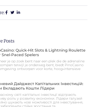
re:
e Posts
Casino: Quick‑Hit Slots & Lightning Roulette
r Snel‑Paced Spelers
eer je op zoek bent naar een plek die de adrenaline
 pompen terwijl je onderweg bent, biedt PinoCasino
omgeving ontworpen voor korte, hoog‑intensieve
невий Дайджест Капітальних Інвестицій:
и Вкладають Кошти Лідери
часному світі капітальні інвестиції відіграють
иву роль у розвитку економіки. Лідери галузей
ійно шукають нові можливості для інвестування,
забезпечити стійке зростання та