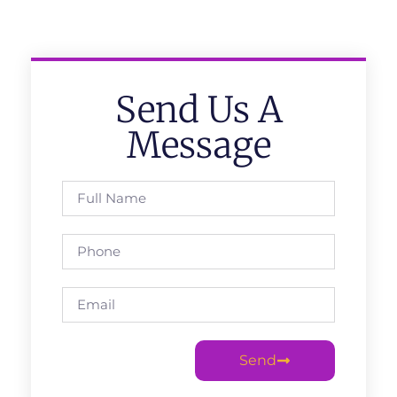
Send Us A
Message
Send