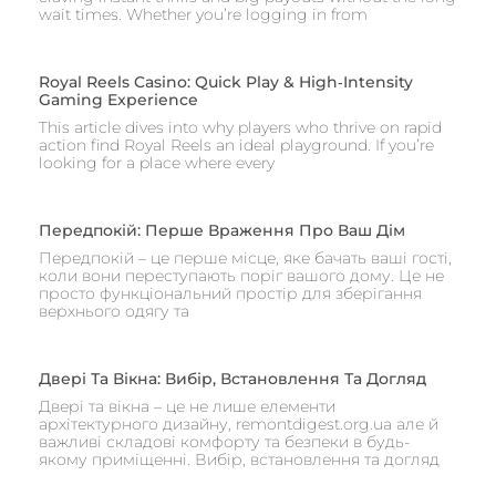
wait times. Whether you’re logging in from
Royal Reels Casino: Quick Play & High‑Intensity
Gaming Experience
This article dives into why players who thrive on rapid
action find Royal Reels an ideal playground. If you’re
looking for a place where every
Передпокій: Перше Враження Про Ваш Дім
Передпокій – це перше місце, яке бачать ваші гості,
коли вони переступають поріг вашого дому. Це не
просто функціональний простір для зберігання
верхнього одягу та
Двері Та Вікна: Вибір, Встановлення Та Догляд
Двері та вікна – це не лише елементи
архітектурного дизайну, remontdigest.org.ua але й
важливі складові комфорту та безпеки в будь-
якому приміщенні. Вибір, встановлення та догляд