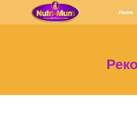
Home
Рек