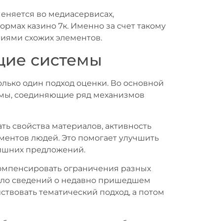
еняется во медиасервисах,
рмах казино 7к. Именно за счет такому
иями схожих элементов.
ие системы
олько один подход оценки. Во основной
емы, соединяющие ряд механизмов
ть свойства материалов, активность
гментов людей. Это помогает улучшить
лишних предложений.
омпенсировать ограничения разных
ало сведений о недавно пришедшем
ствовать тематический подход, а потом