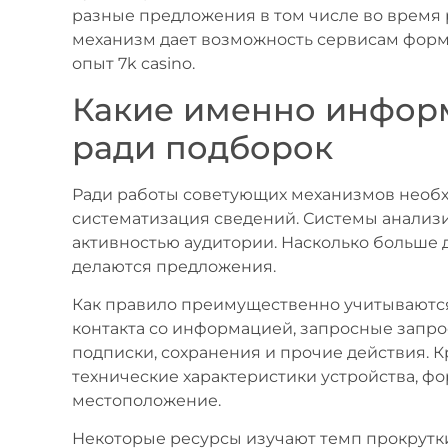
разные предложения в том числе во время р
механизм дает возможность сервисам фор
опыт 7k casino.
Какие именно инфор
ради подборок
Ради работы советующих механизмов необ
систематизация сведений. Системы анализи
активностью аудитории. Насколько больше 
делаются предложения.
Как правило преимущественно учитываются
контакта со информацией, запросные запрос
подписки, сохранения и прочие действия. 
технические характеристики устройства, фо
местоположение.
Некоторые ресурсы изучают темп прокрутки