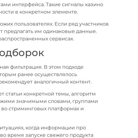
ами интерфейса. Такие сигналы казино
ности в конкретном элементе.
жих пользователях. Если ряд участников
т предлагать им одинаковые данные.
распространенных сервисах.
подборок
ная фильтрация. В этом подходе
которым ранее осуществлялось
рекомендует аналогичный контент.
ет статьи конкретной темы, алгоритм
ожими значимыми словами, группами
 во стриминговых платформах и
итуациях, когда информации про
 во время запуске свежего продукта