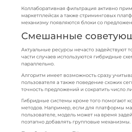
Коллаборативная фильтрация активно прим
маркетплейсах а также стриминговых платфо
механизму появляются блоки со предложен
Смешанные советующ
Актуальные ресурсы нечасто задействуют т
части случаев используются гибридные сх
параллельно.
Алгоритм имеет возможность сразу учитыва
пользователя а также поведение схожих се
точность предложений и сократить число 
Гибридные системы кроме того помогают к
методов. Например, если для платформы м
пользователе, модель может на время задей
поэтапно добавлять групповые механизмы.