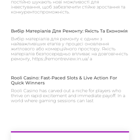
постійно шукають нові можливості для
інвестування, щоб забезпечити стійке зростання та
конкурентоспроможність.
Вибір Матеріалів Для Ремонту: Якість Та Економія
Вибір матеріалів для ремонту є одним з
найважливіших етапів у процесі оновлення
житлового або комерційного простору. Якість
матеріалів безпосередньо впливає на довговічність
ремонту, https://remontreview.in.ua/ а
Rooli Casino: Fast‑Paced Slots & Live Action For
Quick Winners
Rooli Casino has carved out a niche for players who
thrive on rapid excitement and immediate payoff. In a
world where gaming sessions can last