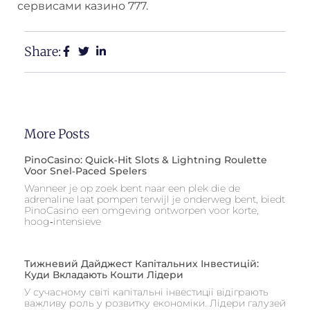
сервисами казино 777.
Share:
More Posts
PinoCasino: Quick‑Hit Slots & Lightning Roulette
Voor Snel‑Paced Spelers
Wanneer je op zoek bent naar een plek die de
adrenaline laat pompen terwijl je onderweg bent, biedt
PinoCasino een omgeving ontworpen voor korte,
hoog‑intensieve
Тижневий Дайджест Капітальних Інвестицій:
Куди Вкладають Кошти Лідери
У сучасному світі капітальні інвестиції відіграють
важливу роль у розвитку економіки. Лідери галузей