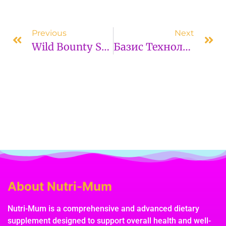
Previous
Next
Wild Bounty Showdown Max Win: Paano Makuha Ang X5,000 Na Payout
Базис Технологического SEO Для Бесперебойной Функционирования Ресурса
About Nutri-Mum
Nutri-Mum is a comprehensive and advanced dietary
supplement designed to support overall health and well-