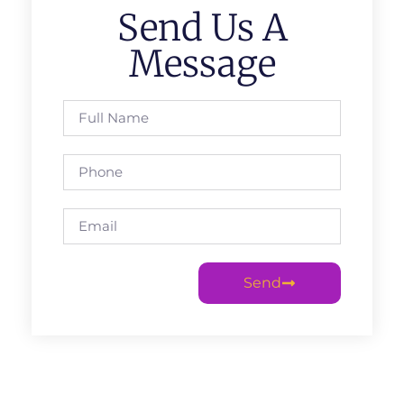
Send Us A
Message
Send