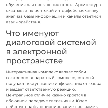
обучения для повышения ответа. Архитектура
охватывает клиентский интерфейс, механику
анализа, базы информации и каналы ответной
взаимодействия.
Что именуют
диалоговой системой
в электронной
пространстве
Интерактивная комплекс являет собой
софтверно-аппаратный комплекс, который
получает поступающие информацию от юзера
и выдаёт ответственную реакцию.
Центральное отличие казино кроется в
обоюдном передаче сведениями. Юзер
действует на функционирование программы