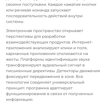
своими поступками. Каждое нажатие кнопки
или речевая команда запускают
последовательность действий внутри
системы.
Электронная пространство открывает
перспективы для разработки
взаимодействующих продуктов. Интернет-
приложения анализируют клики и поля,
карманные приложения откликаются на
жесты. Платформы идентификации звука
трансформируют аудиальный сигнал в
письменные директивы. Детекторы движения
фиксируют передвижения в зоне. Все
технологии соединяет универсальный
принцип: программа адаптирует
функционирование в связи от полученных
информации.