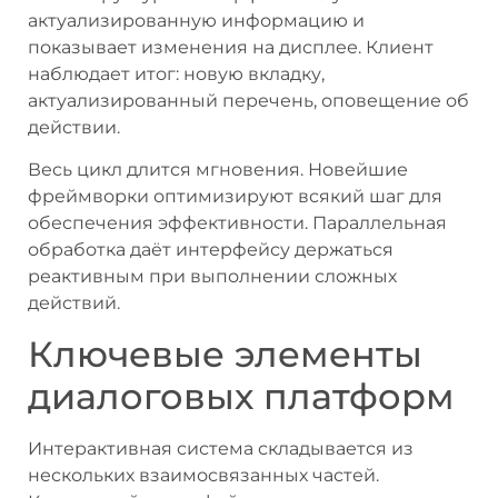
актуализированную информацию и
показывает изменения на дисплее. Клиент
наблюдает итог: новую вкладку,
актуализированный перечень, оповещение об
действии.
Весь цикл длится мгновения. Новейшие
фреймворки оптимизируют всякий шаг для
обеспечения эффективности. Параллельная
обработка даёт интерфейсу держаться
реактивным при выполнении сложных
действий.
Ключевые элементы
диалоговых платформ
Интерактивная система складывается из
нескольких взаимосвязанных частей.