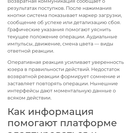
Возвратная коммуникация сообщает о
результатах поступков. После нажимания
кнопки система показывает маркер загрузки,
сообщение об успехе или детализацию сбоя.
Графические указания помогают уяснить
текущее положение операции. Аудиальные
импульсы, движение, смена цвета — виды
ответной реакции.
Оперативная реакция усиливает уверенность
юзера в правильности действий. Недостаток
возвратной реакции формирует сомнение и
заставляет повторять операции. Нынешние
интерфейсы дают моментальную данные о
всяком действии.
Как информация
помогают платформе