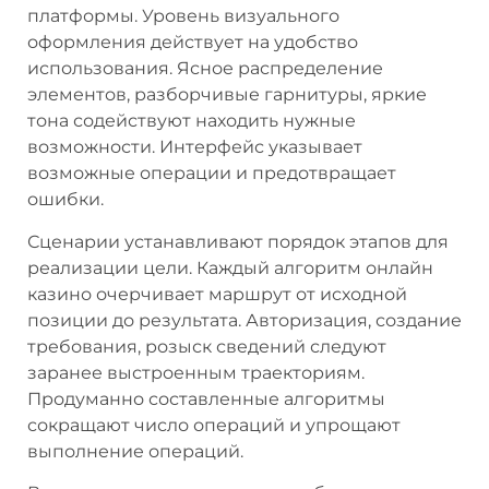
платформы. Уровень визуального
оформления действует на удобство
использования. Ясное распределение
элементов, разборчивые гарнитуры, яркие
тона содействуют находить нужные
возможности. Интерфейс указывает
возможные операции и предотвращает
ошибки.
Сценарии устанавливают порядок этапов для
реализации цели. Каждый алгоритм онлайн
казино очерчивает маршрут от исходной
позиции до результата. Авторизация, создание
требования, розыск сведений следуют
заранее выстроенным траекториям.
Продуманно составленные алгоритмы
сокращают число операций и упрощают
выполнение операций.