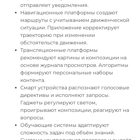
отправляет уведомления.
Навигационные платформы создают
маршруты с учитыванием движенческой
ситуации. Приложение корректирует
траекторию при изменении
обстоятельств движения.
Трансляционные платформы
рекомендуют картины и композиции на
основе журнала просмотров. Алгоритмы
формируют персональные наборы
контента.
Смарт устройства распознают голосовые
директивы и исполняют запросы.
Гаджеты регулируют светом,
проигрывают композиции, реагируют на
вопросы.
Обучающие системы адаптируют
сложность задач под объём знаний.