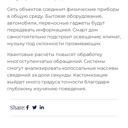
Сеть объектов соединит физические приборы
в общую среду. Бытовая оборудование,
автомобили, переносные гаджеты будут
передавать информацией. Смарт дом
самостоятельно подстроит освещение, климат,
музыку под склонности проживающих.
Квантовые расчёты повысят обработку
многоступенчатых обращений. Системы
смогут анализировать колоссальные массивы
сведений за доли секунды. Кастомизация
выйдет иного градуса точности благодаря
глубокому изучению поведения.
Share: