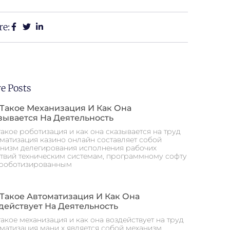
re:
e Posts
 Такое Механизация И Как Она
зывается На Деятельность
такое роботизация и как она сказывается на труд
матизация казино онлайн составляет собой
низм делегирования исполнения рабочих
твий техническим системам, программному софту
 роботизированным
 Такое Автоматизация И Как Она
действует На Деятельность
такое механизация и как она воздействует на труд
матизация мани х является собой механизм