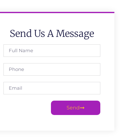
Send Us A Message
Send