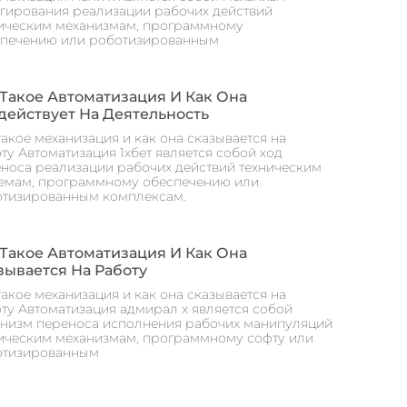
гирования реализации рабочих действий
ическим механизмам, программному
спечению или роботизированным
 Такое Автоматизация И Как Она
действует На Деятельность
такое механизация и как она сказывается на
ту Автоматизация 1хбет является собой ход
носа реализации рабочих действий техническим
емам, программному обеспечению или
отизированным комплексам.
 Такое Автоматизация И Как Она
зывается На Работу
такое механизация и как она сказывается на
ту Автоматизация адмирал х является собой
низм переноса исполнения рабочих манипуляций
ическим механизмам, программному софту или
отизированным