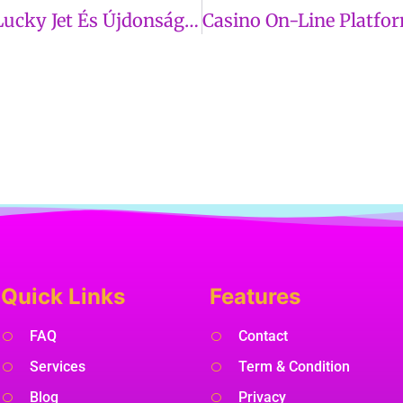
Crash Játékok A Mostbet-En: JetX, Lucky Jet És Újdonságok
Quick Links
Features
FAQ
Contact
Services
Term & Condition
Blog
Privacy