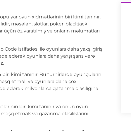
ulyar oyun xidmətlərinin biri kimi tanınır.
dir, məsələn, slotlar, poker, blackjack,
ar üçün öz yaratılmış və onların məlumatları
Code istifadəsi ilə oyunlara daha yaxşı giriş
ifadə edərək oyunlara daha yaxşı şans verə
z.
biri kimi tanınır. Bu turnirlərdə oyunçuların
məşq etməli və oyunlara daha çox
fadə edərək milyonlarca qazanma olasılığına
ərinin biri kimi tanınır və onun oyun
rinə məşq etmək və qazanma olasılıklarını