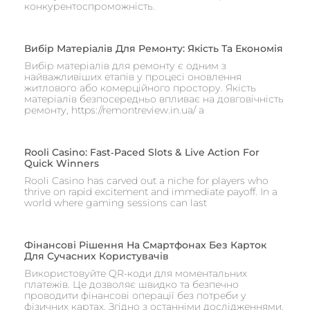
конкурентоспроможність.
Вибір Матеріалів Для Ремонту: Якість Та Економія
Вибір матеріалів для ремонту є одним з
найважливіших етапів у процесі оновлення
житлового або комерційного простору. Якість
матеріалів безпосередньо впливає на довговічність
ремонту, https://remontreview.in.ua/ а
Rooli Casino: Fast‑Paced Slots & Live Action For
Quick Winners
Rooli Casino has carved out a niche for players who
thrive on rapid excitement and immediate payoff. In a
world where gaming sessions can last
Фінансові Рішення На Смартфонах Без Карток
Для Сучасних Користувачів
Використовуйте QR-коди для моментальних
платежів. Це дозволяє швидко та безпечно
проводити фінансові операції без потреби у
фізичних картах. Згідно з останніми дослідженнями,