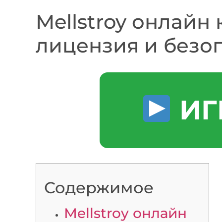
Mellstroy онлайн 
лицензия и безо
ИГ
Содержимое
Мellstroy онлайн