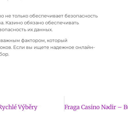
ino не только обеспечивает безопасность
ва. Казино обязано обеспечивать
зопасность их данных.
ся важным фактором, который
роков. Если вы ищете надежное онлайн-
бор.
Rychlé Výběry