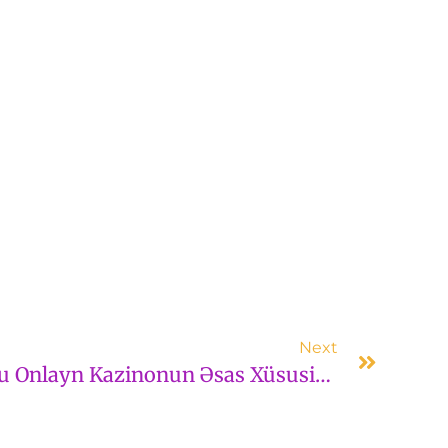
Next
Fraga Casino Nədir – Bu Onlayn Kazinonun Əsas Xüsusiyyətləri