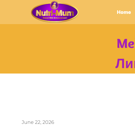
Home
Me
Ли
June 22, 2026