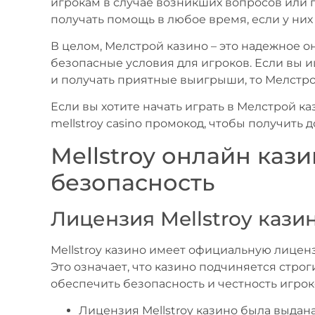
игрокам в случае возникших вопросов или п
получать помощь в любое время, если у ни
В целом, Мелстрой казино – это надежное о
безопасные условия для игроков. Если вы и
и получать приятные выигрыши, то Мелстро
Если вы хотите начать играть в Мелстрой ка
mellstroy casino промокод, чтобы получить
Мellstroy онлайн каз
безопасность
Лицензия Мellstroy кази
Мellstroy казино имеет официальную лицен
Это означает, что казино подчиняется стро
обеспечить безопасность и честность игрок
Лицензия Мellstroy казино была выдана 