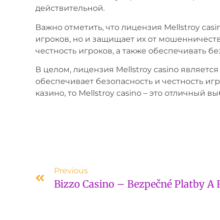
действительной.
Важно отметить, что лицензия Mellstroy cas
игроков, но и защищает их от мошенничест
честность игроков, а также обеспечивать бе
В целом, лицензия Mellstroy casino являет
обеспечивает безопасность и честность иг
казино, то Mellstroy casino – это отличный вы
Previous
Bizzo Casino – Bezpečné Platby A 