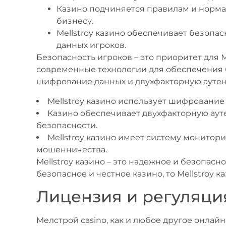
Казино подчиняется правилам и норм
бизнесу.
Мellstroy казино обеспечивает безопа
данных игроков.
Безопасность игроков – это приоритет для М
современные технологии для обеспечения 
шифрование данных и двухфакторную ауте
Мellstroy казино использует шифрование
Казино обеспечивает двухфакторную ау
безопасности.
Мellstroy казино имеет систему монитор
мошенничества.
Мellstroy казино – это надежное и безопасн
безопасное и честное казино, то Мellstroy к
Лицензия и регуляци
Мелстрой casino, как и любое другое онлай