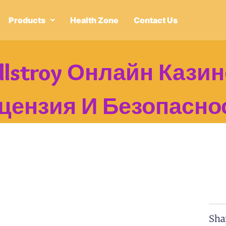
Products
Health Zone
Contact Us
llstroy Онлайн Казин
цензия И Безопасно
Sha