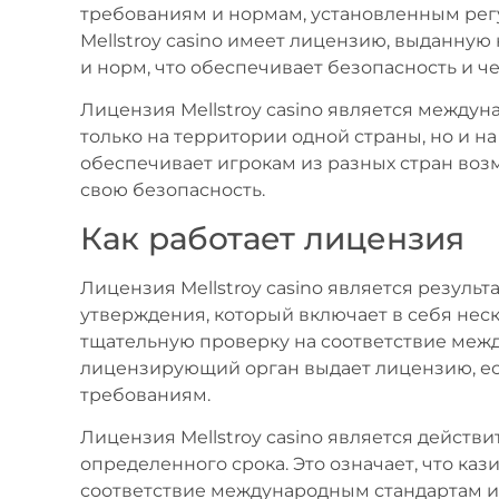
требованиям и нормам, установленным рег
Mellstroy casino имеет лицензию, выданну
и норм, что обеспечивает безопасность и че
Лицензия Mellstroy casino является междуна
только на территории одной страны, но и н
обеспечивает игрокам из разных стран возм
свою безопасность.
Как работает лицензия
Лицензия Mellstroy casino является резуль
утверждения, который включает в себя неск
тщательную проверку на соответствие межд
лицензирующий орган выдает лицензию, ес
требованиям.
Лицензия Mellstroy casino является действи
определенного срока. Это означает, что ка
соответствие международным стандартам и