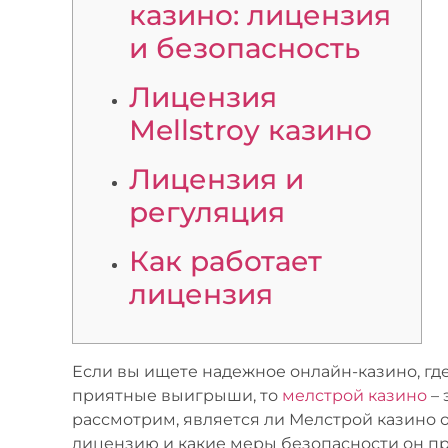
казино: лицензия
и безопасность
Лицензия
Мellstroy казино
Лицензия и
регуляция
Как работает
лицензия
Если вы ищете надежное онлайн-казино, гд
приятные выигрыши, то
мелстрой казино
– 
рассмотрим, является ли Мелстрой казино 
лицензию и какие меры безопасности он пр