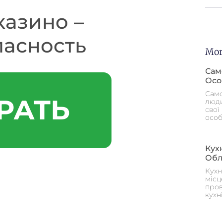
казино –
пасность
Mor
Сам
Осо
Само
РАТЬ
люди
свої
особ
Кух
Обл
Кухн
місц
пров
кухн