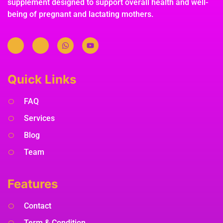
supplement designed to support overall health and well-
being of pregnant and lactating mothers.
Quick Links
FAQ
Services
Blog
Team
Features
Contact
Term & Condition