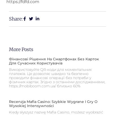
https://fdfd.com
Share:
More Posts
Фінансові Рішення На Смартфонах Без Карток
Для Сучасних Користувачів
Використовуйте QR-коди для моментальних
платежів. Це дозволяє швидко та безпечно
проводити фінансові операції без потреби у
фізичних картах. Згідно з останніми дослідженнями,
https://mobiboom.com.ua/ близько 60%
Recenzja Mafia Casino: Szybkie Wygrane I Gry O
Wysokiej Intensywności
Kiedy słyszysz nazwę Mafia Casino, możesz wyobrazić