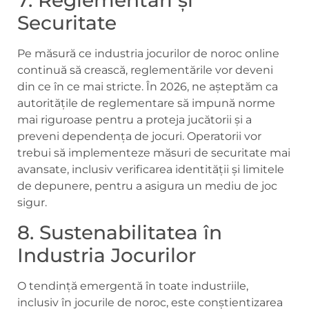
7. Reglementări și
Securitate
Pe măsură ce industria jocurilor de noroc online
continuă să crească, reglementările vor deveni
din ce în ce mai stricte. În 2026, ne așteptăm ca
autoritățile de reglementare să impună norme
mai riguroase pentru a proteja jucătorii și a
preveni dependența de jocuri. Operatorii vor
trebui să implementeze măsuri de securitate mai
avansate, inclusiv verificarea identității și limitele
de depunere, pentru a asigura un mediu de joc
sigur.
8. Sustenabilitatea în
Industria Jocurilor
O tendință emergentă în toate industriile,
inclusiv în jocurile de noroc, este conștientizarea