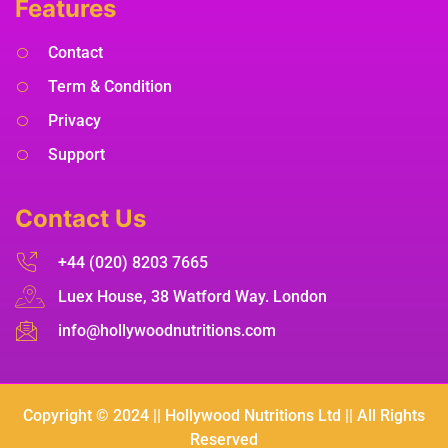
Features
Contact
Term & Condition
Privacy
Support
Contact Us
+44 (020) 8203 7665
Luex House, 38 Watford Way. London
info@hollywoodnutritions.com
Copyright © 2024 || Hollywood Nutritions Ltd || All Rights
Reserved