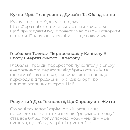
Кухня Мрії: Планування, Дизайн Та Обладнання
Кухня є серцем будь-якого дому,
https://repairlab.in.ua місцем, де сім’я збирається,
щоб приготувати їжу, провести час разом і створити
спогади. Планування кухні мрії – це важливий
Глобальні Тренди Перерозподілу Капіталу В
Епоху Енергетичного Переходу
Глобальні тренди перерозподілу капіталу в епоху
енергетичного переходу відображають зміни в
інвестиційних потоках, які виникають внаслідок
переходу від традиційних видів енергії до
відновлювальних джерел. Цей
Розумний Дім: Технології, Що Спрощують Життя
Сучасні технології стрімко змінюють наше
повсякденне життя, і концепція “розумного дому”
стає все більш популярною. Розумний дім – це
система, що об’єднує різні пристрої та