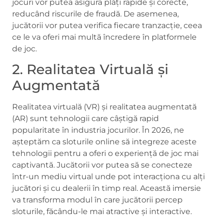
jocuri vor putea asigura plăți rapide și corecte,
reducând riscurile de fraudă. De asemenea,
jucătorii vor putea verifica fiecare tranzacție, ceea
ce le va oferi mai multă încredere în platformele
de joc.
2. Realitatea Virtuală și
Augmentată
Realitatea virtuală (VR) și realitatea augmentată
(AR) sunt tehnologii care câștigă rapid
popularitate în industria jocurilor. În 2026, ne
așteptăm ca sloturile online să integreze aceste
tehnologii pentru a oferi o experiență de joc mai
captivantă. Jucătorii vor putea să se conecteze
într-un mediu virtual unde pot interacționa cu alți
jucători și cu dealerii în timp real. Această imersie
va transforma modul în care jucătorii percep
sloturile, făcându-le mai atractive și interactive.