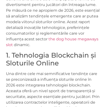
divertisment pentru jucători din întreaga lume.
Pe măsură ce ne apropiem de 2026, este esențial
să analizăm tendințele emergente care ar putea
modela viitorul sloturilor online. Acest raport
detaliază inovațiile tehnologice, preferințele
consumatorilor și reglementările care vor
influența acest sector
the dog house megaways
slot
dinamic.
1. Tehnologia Blockchain și
Sloturile Online
Una dintre cele mai semnificative tendințe care
se preconizează a influența sloturile online în
2026 este integrarea tehnologiei blockchain.
Aceasta oferă un nivel sporit de transparență și
securitate, aspecte esențiale pentru jucători. Prin
utilizarea contractelor inteligente, operatorii de