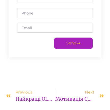
Send
Previous
Next
Найкращі OLED Телевізори Для Покупців В Україні У 2023 Році
Мотивація Спортсменів У Досягненні Нових Висот Спорту