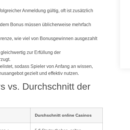
olgreicher Anmeldung gültig, oft ist zusätzlich
 dem Bonus müssen üblicherweise mehrfach
grenze, wie viel von Bonusgewinnen ausgezahlt
gleichwertig zur Erfüllung der
zugt.
gelistet, sodass Spieler von Anfang an wissen,
nusangebot gezielt und effektiv nutzen.
s vs. Durchschnitt der
Durchschnitt online Casinos