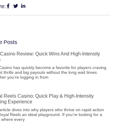
re:
e Posts
Casino Review: Quick Wins And High‑Intensity
s
asino has quickly become a favorite for players craving
nt thrills and big payouts without the long wait times.
er you’re logging in from
l Reels Casino: Quick Play & High‑Intensity
ng Experience
article dives into why players who thrive on rapid action
Royal Reels an ideal playground. If you’re looking for a
e where every