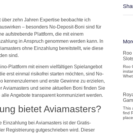
Sha
t über zehn Jahren Expertise beobachte ich
auswirken – besonders No-Deposit-Boni sind für
ne aufstrebende Plattform, die mit einem
inzahlung in Anspruch genommen werden kann. In
Mor
viamasters ohne Einzahlung bereitstellt, wie diese
Roo 
den sind.
Slot
Roo C
no-Plattform mit einem vielfältigen Spielangebot
insta
ie erst einmal risikofrei starten möchten, sind No-
Wheth
no kennenzulernen und erste Gewinne zu erzielen,
r Aviamasters und seine aktuellen Boni finden Sie
Roya
o alle Angebote transparent kommuniziert werden.
Gami
ung bietet Aviamasters?
This 
find 
plac
 Einzahlung bei Aviamasters ist der Gratis-
er Registrierung gutgeschrieben wird. Dieser