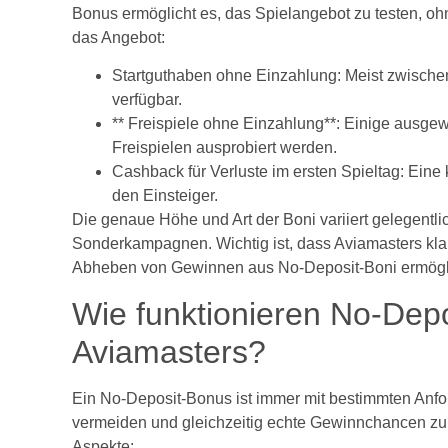
Bonus ermöglicht es, das Spielangebot zu testen, ohn
das Angebot:
Startguthaben ohne Einzahlung: Meist zwische
verfügbar.
** Freispiele ohne Einzahlung**: Einige ausge
Freispielen ausprobiert werden.
Cashback für Verluste im ersten Spieltag: Ein
den Einsteiger.
Die genaue Höhe und Art der Boni variiert gelegentli
Sonderkampagnen. Wichtig ist, dass Aviamasters kla
Abheben von Gewinnen aus No-Deposit-Boni ermögl
Wie funktionieren No-Depo
Aviamasters?
Ein No-Deposit-Bonus ist immer mit bestimmten Anfo
vermeiden und gleichzeitig echte Gewinnchancen zu 
Aspekte: