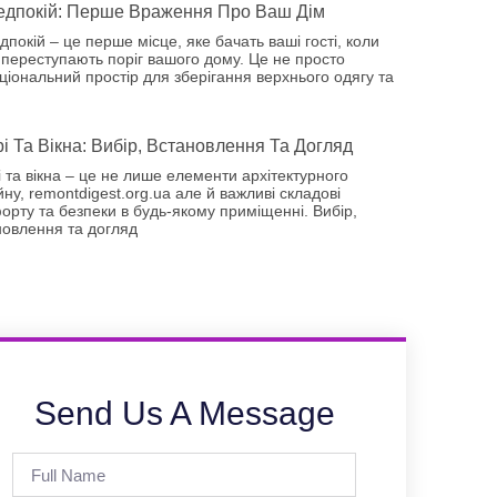
едпокій: Перше Враження Про Ваш Дім
покій – це перше місце, яке бачать ваші гості, коли
 переступають поріг вашого дому. Це не просто
ціональний простір для зберігання верхнього одягу та
і Та Вікна: Вибір, Встановлення Та Догляд
і та вікна – це не лише елементи архітектурного
ну, remontdigest.org.ua але й важливі складові
орту та безпеки в будь-якому приміщенні. Вибір,
новлення та догляд
Send Us A Message