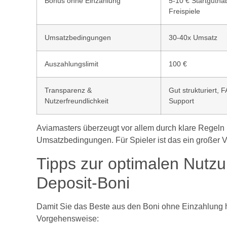
Bonus ohne Einzahlung
5-10 € Startgutha
Freispiele
Umsatzbedingungen
30-40x Umsatz
Auszahlungslimit
100 €
Transparenz &
Gut strukturiert, 
Nutzerfreundlichkeit
Support
Aviamasters überzeugt vor allem durch klare Regeln 
Umsatzbedingungen. Für Spieler ist das ein großer Vor
Tipps zur optimalen Nutz
Deposit-Boni
Damit Sie das Beste aus den Boni ohne Einzahlung 
Vorgehensweise: