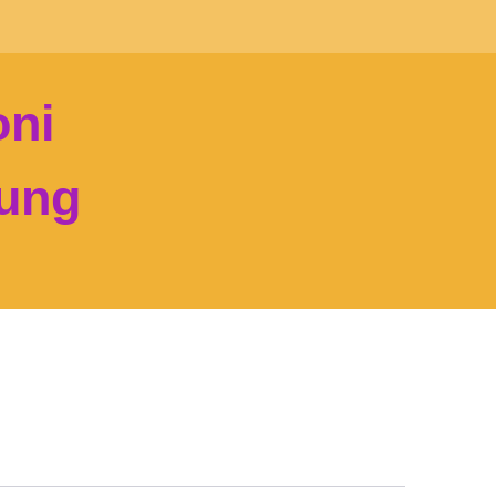
oni
ung