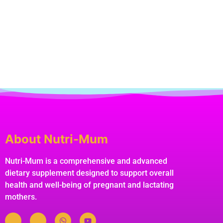
About Nutri-Mum
Nutri-Mum is a comprehensive and advanced
dietary supplement designed to support overall
health and well-being of pregnant and lactating
mothers.