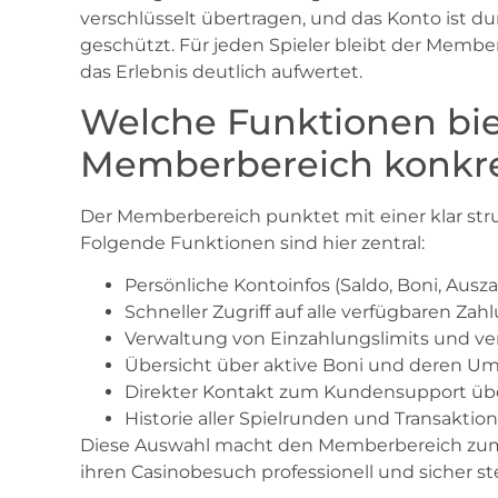
verschlüsselt übertragen, und das Konto ist
geschützt. Für jeden Spieler bleibt der Member
das Erlebnis deutlich aufwertet.
Welche Funktionen bie
Memberbereich konkr
Der Memberbereich punktet mit einer klar str
Folgende Funktionen sind hier zentral:
Persönliche Kontoinfos (Saldo, Boni, Aus
Schneller Zugriff auf alle verfügbaren Za
Verwaltung von Einzahlungslimits und v
Übersicht über aktive Boni und deren 
Direkter Kontakt zum Kundensupport übe
Historie aller Spielrunden und Transaktio
Diese Auswahl macht den Memberbereich zum D
ihren Casinobesuch professionell und sicher 