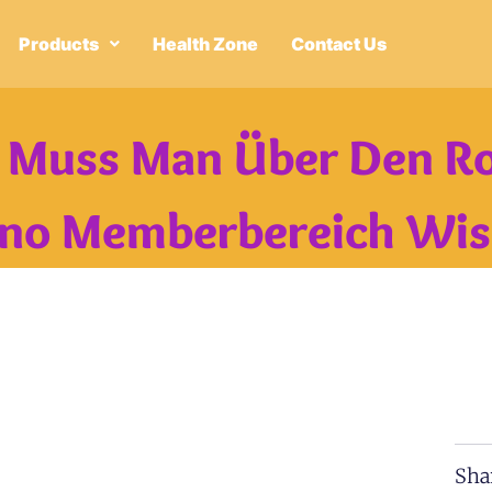
Products
Health Zone
Contact Us
 Muss Man Über Den R
ino Memberbereich Wis
Sha