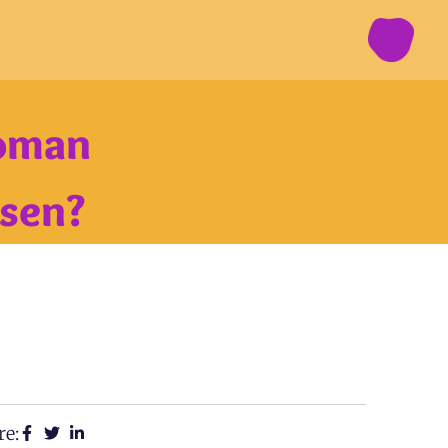
oman
sen?
re: