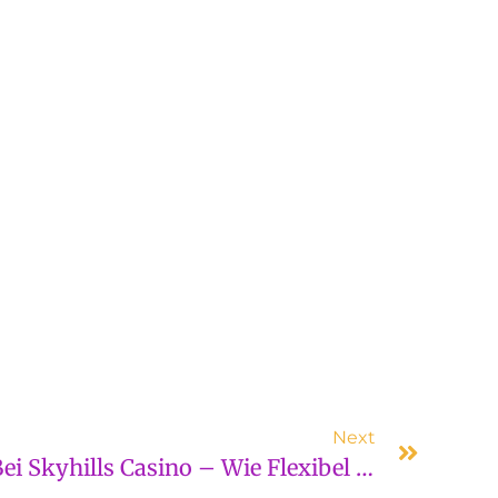
Next
Minimale Einzahlung Bei Skyhills Casino – Wie Flexibel Ist Das Portfolio?