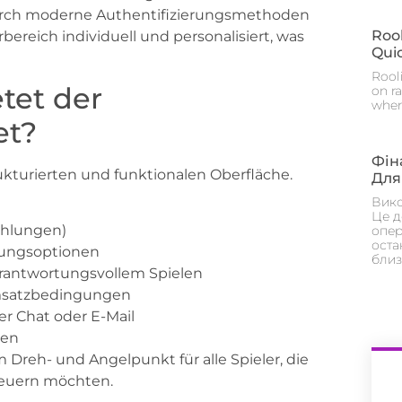
 durch moderne Authentifizierungsmethoden
Rool
bereich individuell und personalisiert, was
Qui
Rool
tet der
on r
wher
et?
Фін
ukturierten und funktionalen Oberfläche.
Для
Вико
Це д
zahlungen)
опер
оста
hlungsoptionen
близ
erantwortungsvollem Spielen
Umsatzbedingungen
r Chat oder E-Mail
nen
reh- und Angelpunkt für alle Spieler, die
steuern möchten.