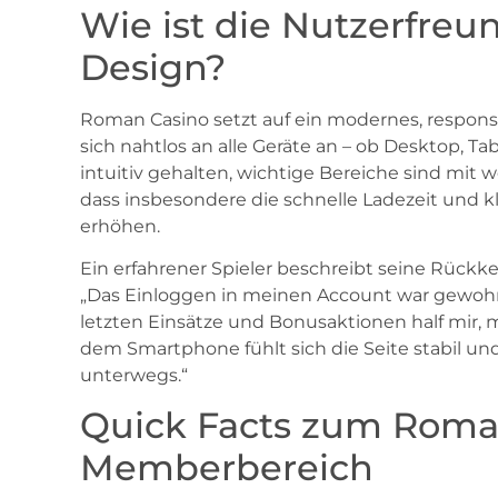
Wie ist die Nutzerfreu
Design?
Roman Casino setzt auf ein modernes, respon
sich nahtlos an alle Geräte an – ob Desktop, Ta
intuitiv gehalten, wichtige Bereiche sind mit w
dass insbesondere die schnelle Ladezeit und 
erhöhen.
Ein erfahrener Spieler beschreibt seine Rückke
„Das Einloggen in meinen Account war gewohn
letzten Einsätze und Bonusaktionen half mir, m
dem Smartphone fühlt sich die Seite stabil und 
unterwegs.“
Quick Facts zum Roma
Memberbereich