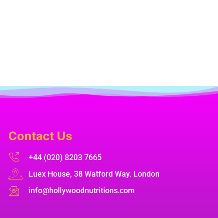
Contact Us
+44 (020) 8203 7665
Luex House, 38 Watford Way. London
info@hollywoodnutritions.com