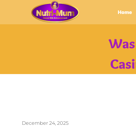
Home
Was
Cas
December 24, 2025