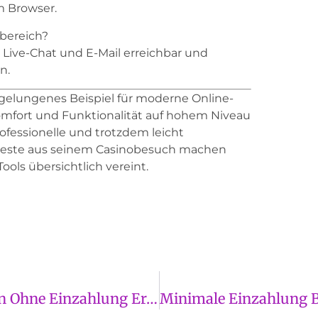
m Browser.
rbereich?
Live-Chat und E-Mail erreichbar und
n.
gelungenes Beispiel für moderne Online-
Komfort und Funktionalität auf hohem Niveau
professionelle und trotzdem leicht
 Beste aus seinem Casinobesuch machen
ools übersichtlich vereint.
Welche Aviamasters Boni Kann Man Ohne Einzahlung Erhalten?