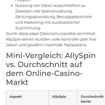
Nutzung von Daten ausschließlich zu
Zwecken wie Spielverwaltung,
Zahlungsabwicklung, Betrugsprävention
und Marketing mit ausdrücklicher
Zustimmung
Durch diese klare Datenschutzpolitik vermittelt
AllySpin seinen Kunden volle Kontrolle über ihre
Daten und gewährt maximale Transparenz.
Mini-Vergleich: AllySpin
vs. Durchschnitt auf
dem Online-Casino-
Markt
Aspekt
AllySpin
Durchschnitt
Markt