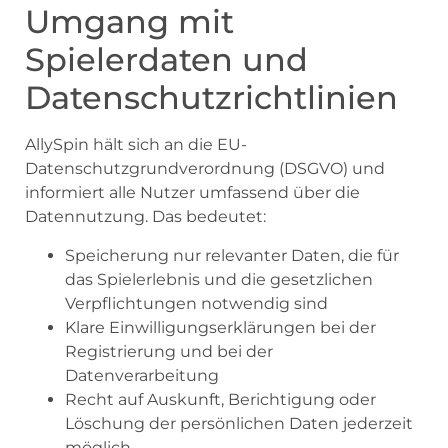
Umgang mit
Spielerdaten und
Datenschutzrichtlinien
AllySpin hält sich an die EU-
Datenschutzgrundverordnung (DSGVO) und
informiert alle Nutzer umfassend über die
Datennutzung. Das bedeutet:
Speicherung nur relevanter Daten, die für
das Spielerlebnis und die gesetzlichen
Verpflichtungen notwendig sind
Klare Einwilligungserklärungen bei der
Registrierung und bei der
Datenverarbeitung
Recht auf Auskunft, Berichtigung oder
Löschung der persönlichen Daten jederzeit
möglich