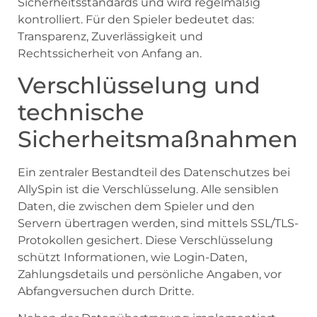
Sicherheitsstandards und wird regelmäßig
kontrolliert. Für den Spieler bedeutet das:
Transparenz, Zuverlässigkeit und
Rechtssicherheit von Anfang an.
Verschlüsselung und
technische
Sicherheitsmaßnahmen
Ein zentraler Bestandteil des Datenschutzes bei
AllySpin ist die Verschlüsselung. Alle sensiblen
Daten, die zwischen dem Spieler und den
Servern übertragen werden, sind mittels SSL/TLS-
Protokollen gesichert. Diese Verschlüsselung
schützt Informationen, wie Login-Daten,
Zahlungsdetails und persönliche Angaben, vor
Abfangversuchen durch Dritte.