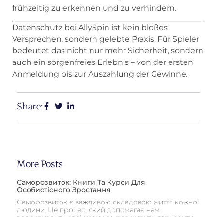
frühzeitig zu erkennen und zu verhindern.
Datenschutz bei AllySpin ist kein bloßes
Versprechen, sondern gelebte Praxis. Für Spieler
bedeutet das nicht nur mehr Sicherheit, sondern
auch ein sorgenfreies Erlebnis – von der ersten
Anmeldung bis zur Auszahlung der Gewinne.
Share:
More Posts
Саморозвиток: Книги Та Курси Для
Особистісного Зростання
Саморозвиток є важливою складовою життя кожної
людини. Це процес, який допомагає нам