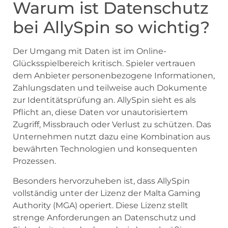
Warum ist Datenschutz
bei AllySpin so wichtig?
Der Umgang mit Daten ist im Online-
Glücksspielbereich kritisch. Spieler vertrauen
dem Anbieter personenbezogene Informationen,
Zahlungsdaten und teilweise auch Dokumente
zur Identitätsprüfung an. AllySpin sieht es als
Pflicht an, diese Daten vor unautorisiertem
Zugriff, Missbrauch oder Verlust zu schützen. Das
Unternehmen nutzt dazu eine Kombination aus
bewährten Technologien und konsequenten
Prozessen.
Besonders hervorzuheben ist, dass AllySpin
vollständig unter der Lizenz der Malta Gaming
Authority (MGA) operiert. Diese Lizenz stellt
strenge Anforderungen an Datenschutz und