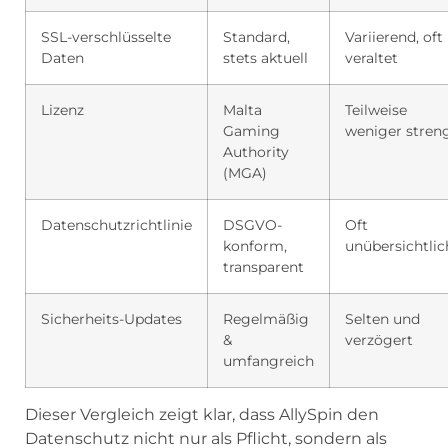
SSL-verschlüsselte
Standard,
Variierend, oft
Daten
stets aktuell
veraltet
Lizenz
Malta
Teilweise
Gaming
weniger stren
Authority
(MGA)
Datenschutzrichtlinie
DSGVO-
Oft
konform,
unübersichtlic
transparent
Sicherheits-Updates
Regelmäßig
Selten und
&
verzögert
umfangreich
Dieser Vergleich zeigt klar, dass AllySpin den
Datenschutz nicht nur als Pflicht, sondern als