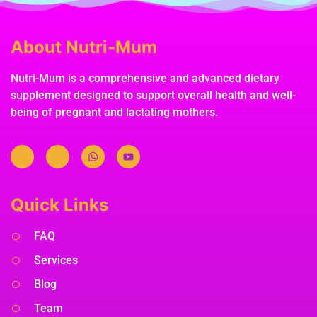
About Nutri-Mum
Nutri-Mum is a comprehensive and advanced dietary
supplement designed to support overall health and well-
being of pregnant and lactating mothers.
Quick Links
FAQ
Services
Blog
Team