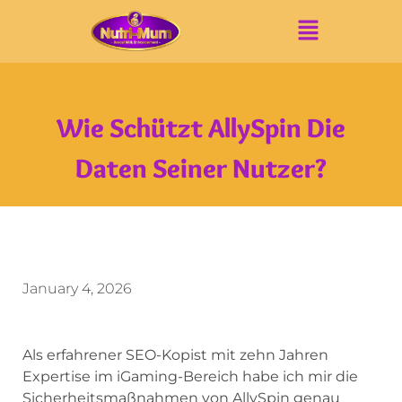
Wie Schützt AllySpin Die
Daten Seiner Nutzer?
January 4, 2026
Als erfahrener SEO-Kopist mit zehn Jahren
Expertise im iGaming-Bereich habe ich mir die
Sicherheitsmaßnahmen von AllySpin genau