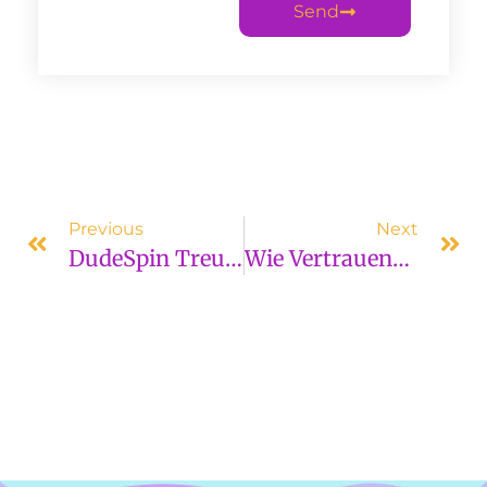
Send
Previous
Next
DudeSpin Treueprogramm Erklärt: So Sammeln Sie Bonuspunkte Effektiv
Wie Vertrauenswürdig Ist Skyhills Casino Für Deutsche Spieler?