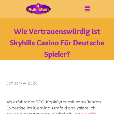
Wie Vertrauenswürdig Ist
Skyhills Casino Für Deutsche
Spieler?
January 4, 2026
Als erfahrener SEO-Kopirăyter mit zehn Jahren
Expertise im iGaming-Umfeld analysiere ich