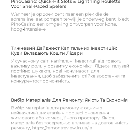
PinoCasino: Quick‑Hit Slots & Lightning Roulette
Voor Snel‑Paced Spelers
Wanneer je op zoek bent naar een plek die de
adrenaline laat pompen terwijl je onderweg bent, biedt
PinoCasino een omgeving ontworpen voor korte,
hoog‑intensieve
Тижневий Дайджест Капітальних Інвестицій:
Куди Вкладають Кошти Лідери
У сучасному світі капітальні інвестиції відіграють
важливу роль у розвитку економіки. Лідери галузей
постійно шукають нові можливості для
інвестування, щоб забезпечити стійке зростання та
конкурентоспроможність.
Вибір Матеріалів Для Ремонту: Якість Та Економія
Вибір матеріалів для ремонту є одним з
найважливіших етапів у процесі оновлення
житлового або комерційного простору. Якість
матеріалів безпосередньо впливає на довговічність
ремонту, https://remontreview.in.ua/ а