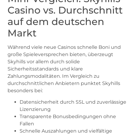
Casino vs. Durchschnitt
auf dem deutschen
Markt
Während viele neue Casinos schnelle Boni und
große Spieleversprechen bieten, überzeugt
Skyhills vor allem durch solide
Sicherheitsstandards und klare
Zahlungsmodalitäten. Im Vergleich zu
durchschnittlichen Anbietern punktet Skyhills
besonders bei:
Datensicherheit durch SSL und zuverlässige
Lizenzierung
Transparente Bonusbedingungen ohne
Fallen
Schnelle Auszahlungen und vielfältige