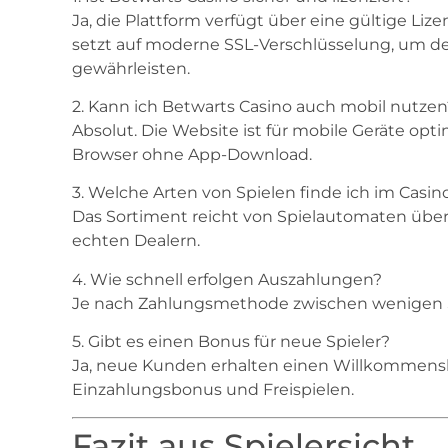
Ja, die Plattform verfügt über eine gültige Li
setzt auf moderne SSL-Verschlüsselung, um d
gewährleisten.
2. Kann ich Betwarts Casino auch mobil nutzen
Absolut. Die Website ist für mobile Geräte opti
Browser ohne App-Download.
3. Welche Arten von Spielen finde ich im Casin
Das Sortiment reicht von Spielautomaten über 
echten Dealern.
4. Wie schnell erfolgen Auszahlungen?
Je nach Zahlungsmethode zwischen wenigen 
5. Gibt es einen Bonus für neue Spieler?
Ja, neue Kunden erhalten einen Willkommen
Einzahlungsbonus und Freispielen.
Fazit aus Spielersicht