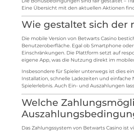
Die Bonusbedingungen sind fair gestaltet – Tra
Eine Übersicht mit den aktuellen Aktionen fin
Wie gestaltet sich der
Die mobile Version von Betwarts Casino besti
Benutzeroberfläche. Egal ob Smartphone oder Ta
Einschränkungen. Die Plattform setzt auf resp
eigene App, was die Nutzung direkt im mobile
Insbesondere für Spieler unterwegs ist dies ein
Installation, schnelle Ladezeiten und einfach
Spielerlebnis. Auch Ein- und Auszahlungen las
Welche Zahlungsmögli
Auszahlungsbedingung
Das Zahlungssystem von Betwarts Casino ist vie