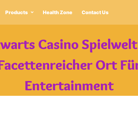
Products
Health Zone
Contact Us
warts Casino Spielwelt
Facettenreicher Ort Fü
Entertainment