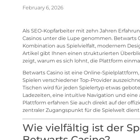
February 6, 2026
Als SEO-Kopfarbeiter mit zehn Jahren Erfahrun
Casinos unter die Lupe genommen. Betwarts C
Kombination aus Spielvielfalt, modernem Desi
Artikel gibt Ihnen einen strukturierten Überbl
zeigt, warum es sich lohnt, die Plattform einm
Betwarts Casino ist eine Online-Spielplattform
Spielen verschiedener Top-Provider auszeichnet.
Tischen wird für jeden Spielertyp etwas gebote
Ladezeiten, eine intuitive Navigation und ein
Plattform erfahren Sie auch direkt auf der offiz
zentraler Zugangspunkt für die Spielwelt dient
Wie vielfältig ist der S
Betwarts Casino?