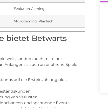
Evolution Gaming
Microgaming, Playtech
 bietet Betwarts
pielwelt, sondern auch mit einer
n Anfänger als auch an erfahrene Spieler
bonus auf die Ersteinzahlung plus
Bestandskunden.
tung von Verlusten.
ewinnchancen und spannende Events.