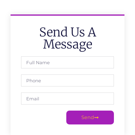
Send Us A
Message
Send