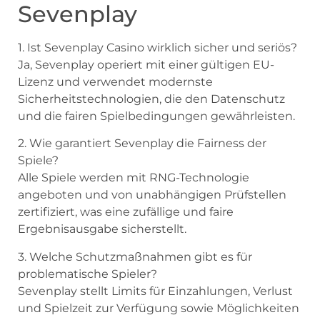
Sevenplay
1. Ist Sevenplay Casino wirklich sicher und seriös?
Ja, Sevenplay operiert mit einer gültigen EU-
Lizenz und verwendet modernste
Sicherheitstechnologien, die den Datenschutz
und die fairen Spielbedingungen gewährleisten.
2. Wie garantiert Sevenplay die Fairness der
Spiele?
Alle Spiele werden mit RNG-Technologie
angeboten und von unabhängigen Prüfstellen
zertifiziert, was eine zufällige und faire
Ergebnisausgabe sicherstellt.
3. Welche Schutzmaßnahmen gibt es für
problematische Spieler?
Sevenplay stellt Limits für Einzahlungen, Verlust
und Spielzeit zur Verfügung sowie Möglichkeiten