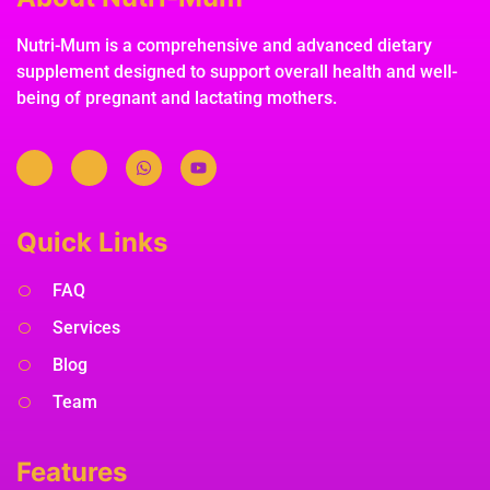
Nutri-Mum is a comprehensive and advanced dietary
supplement designed to support overall health and well-
being of pregnant and lactating mothers.
Quick Links
FAQ
Services
Blog
Team
Features