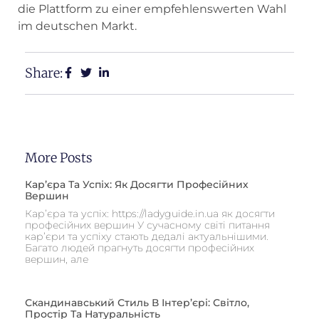
die Plattform zu einer empfehlenswerten Wahl
im deutschen Markt.
Share:
More Posts
Кар’єра Та Успіх: Як Досягти Професійних
Вершин
Кар’єра та успіх: https://ladyguide.in.ua як досягти
професійних вершин У сучасному світі питання
кар’єри та успіху стають дедалі актуальнішими.
Багато людей прагнуть досягти професійних
вершин, але
Скандинавський Стиль В Інтер’єрі: Світло,
Простір Та Натуральність