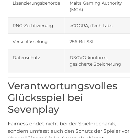
Lizenzierungsbehörde
Malta Gaming Authority
(MGA)
RNG-Zertifizierung
eCOGRA, iTech Labs
Verschlüsselung
256-Bit SSL
Datenschutz
DSGVO-konform,
gesicherte Speicherung
Verantwortungsvolles
Glücksspiel bei
Sevenplay
Fairness endet nicht bei der Spielmechanik,
sondern umfasst auch den Schutz der Spieler vor