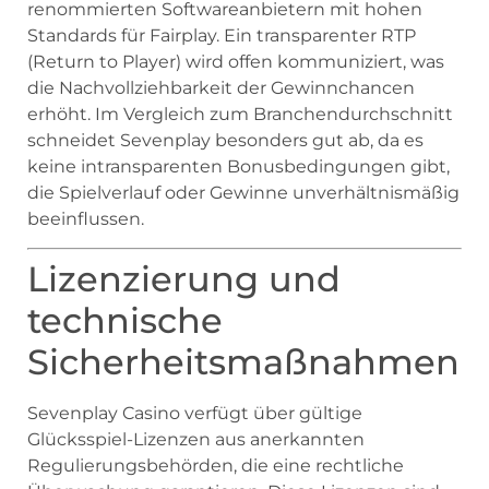
renommierten Softwareanbietern mit hohen
Standards für Fairplay. Ein transparenter RTP
(Return to Player) wird offen kommuniziert, was
die Nachvollziehbarkeit der Gewinnchancen
erhöht. Im Vergleich zum Branchendurchschnitt
schneidet Sevenplay besonders gut ab, da es
keine intransparenten Bonusbedingungen gibt,
die Spielverlauf oder Gewinne unverhältnismäßig
beeinflussen.
Lizenzierung und
technische
Sicherheitsmaßnahmen
Sevenplay Casino verfügt über gültige
Glücksspiel-Lizenzen aus anerkannten
Regulierungsbehörden, die eine rechtliche