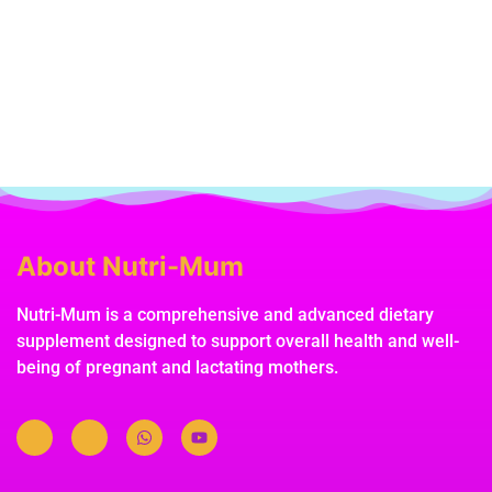
About Nutri-Mum
Nutri-Mum is a comprehensive and advanced dietary
supplement designed to support overall health and well-
being of pregnant and lactating mothers.