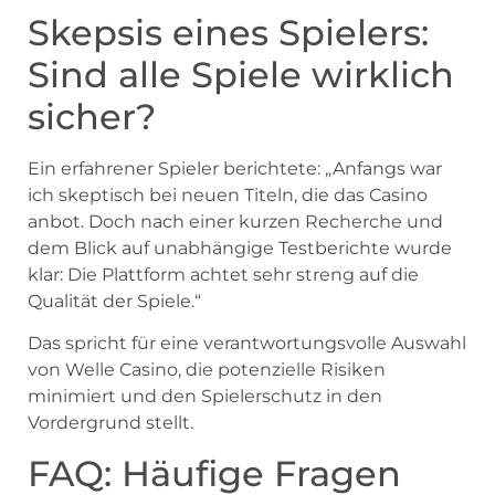
Skepsis eines Spielers:
Sind alle Spiele wirklich
sicher?
Ein erfahrener Spieler berichtete: „Anfangs war
ich skeptisch bei neuen Titeln, die das Casino
anbot. Doch nach einer kurzen Recherche und
dem Blick auf unabhängige Testberichte wurde
klar: Die Plattform achtet sehr streng auf die
Qualität der Spiele.“
Das spricht für eine verantwortungsvolle Auswahl
von Welle Casino, die potenzielle Risiken
minimiert und den Spielerschutz in den
Vordergrund stellt.
FAQ: Häufige Fragen