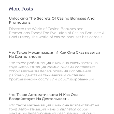
More Posts
Unlocking The Secrets Of Casino Bonuses And
Promotions
Discover the World of Casino Bonuses and
Promotions Today! The Evolution of Casino Bonuses: A
Brief History The world of casino bonuses has come a
Что Такое Механизация И Как Она Сказывается
На Деятельность
Что такое роботизация и как она сказывается на
труд Автоматизация казино онлайн составляет
собой механизм делегирования исполнения
рабочих действий техническим системам,
программному софту или роботизированным
Что Такое Автоматизация И Как Она
Воздействует На Деятельность
Что такое механизация и как она воздействует на
труд Автоматизация мани х является собой
механизм делегирования реализации рабочих