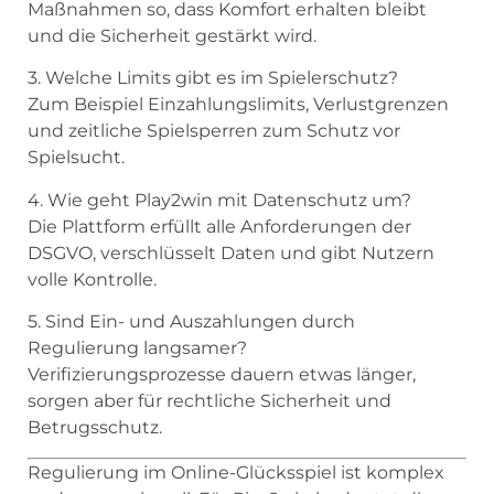
Maßnahmen so, dass Komfort erhalten bleibt
und die Sicherheit gestärkt wird.
3. Welche Limits gibt es im Spielerschutz?
Zum Beispiel Einzahlungslimits, Verlustgrenzen
und zeitliche Spielsperren zum Schutz vor
Spielsucht.
4. Wie geht Play2win mit Datenschutz um?
Die Plattform erfüllt alle Anforderungen der
DSGVO, verschlüsselt Daten und gibt Nutzern
volle Kontrolle.
5. Sind Ein- und Auszahlungen durch
Regulierung langsamer?
Verifizierungsprozesse dauern etwas länger,
sorgen aber für rechtliche Sicherheit und
Betrugsschutz.
Regulierung im Online-Glücksspiel ist komplex