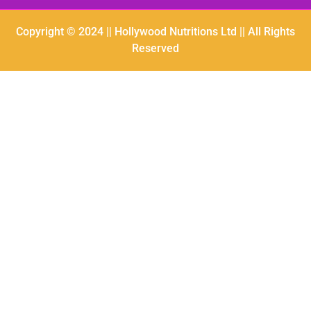
Copyright © 2024 || Hollywood Nutritions Ltd || All Rights
Reserved