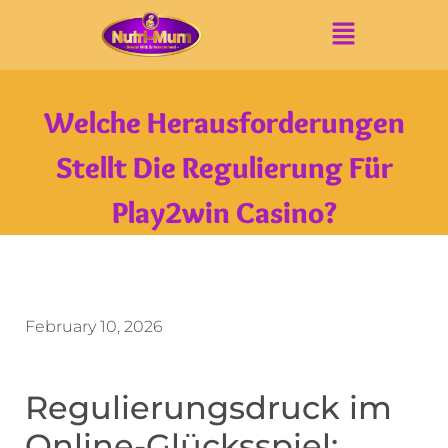
Welche Herausforderungen
Stellt Die Regulierung Für
Play2win Casino?
February 10, 2026
Regulierungsdruck im
Online-Glücksspiel: