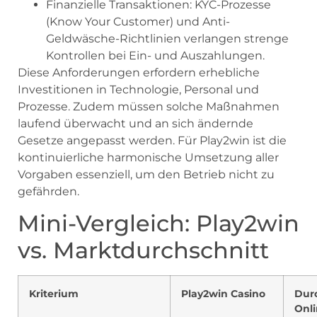
Finanzielle Transaktionen: KYC-Prozesse
(Know Your Customer) und Anti-
Geldwäsche-Richtlinien verlangen strenge
Kontrollen bei Ein- und Auszahlungen.
Diese Anforderungen erfordern erhebliche
Investitionen in Technologie, Personal und
Prozesse. Zudem müssen solche Maßnahmen
laufend überwacht und an sich ändernde
Gesetze angepasst werden. Für Play2win ist die
kontinuierliche harmonische Umsetzung aller
Vorgaben essenziell, um den Betrieb nicht zu
gefährden.
Mini-Vergleich: Play2win
vs. Marktdurchschnitt
Kriterium
Play2win Casino
Dur
Onli