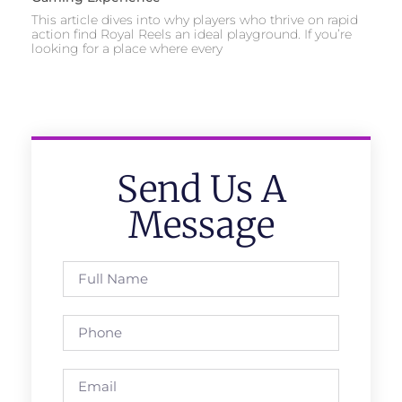
This article dives into why players who thrive on rapid
action find Royal Reels an ideal playground. If you’re
looking for a place where every
Send Us A
Message