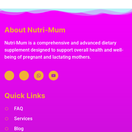
About Nutri-Mum
Nutri-Mum is a comprehensive and advanced dietary
supplement designed to support overall health and well-
being of pregnant and lactating mothers.
Quick Links
FAQ
Services
Blog